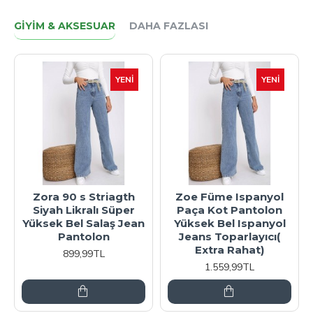
GIYIM & AKSESUAR
DAHA FAZLASI
YENI
YENI
Zora 90 s Striagth
Zoe Füme Ispanyol
Siyah Likralı Süper
Paça Kot Pantolon
Yüksek Bel Salaş Jean
Yüksek Bel Ispanyol
Pantolon
Jeans Toparlayıcı(
Extra Rahat)
899,99TL
1.559,99TL