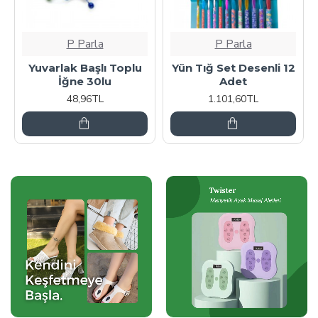
P Parla
P Parla
Yuvarlak Başlı Toplu
Yün Tığ Set Desenli 12
İğne 30lu
Adet
48,96TL
1.101,60TL