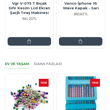
Vgr V-075 T Bıçak
Venco İphone 16
Sıfır Kesim Lcd Ekran
Wave Kapak - Sarı
Şarjlı Tıraş Makinesi
360,62TL
541,20TL
EV VE YAŞAM
DAHA FAZLASI
YENI
YENI