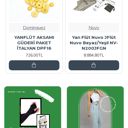
Dominguez
Nuvo
YANFLÜT AKSAMI
Yan Flüt Nuvo JFlüt
GÜDERİ PAKET
Nuvo Beyaz/Yeşil NV-
İTALYAN DPF16
N200JFGN
726,00TL
8.884,80TL