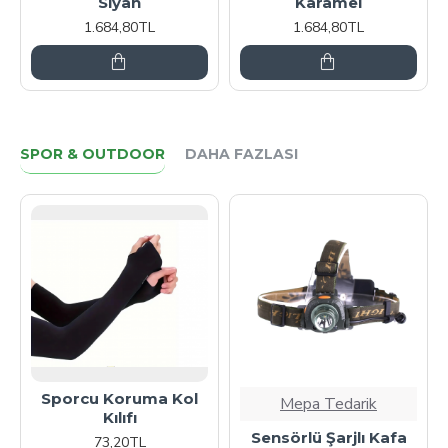
Siyah
Karamel
1.684,80TL
1.684,80TL
SPOR & OUTDOOR
DAHA FAZLASI
Sporcu Koruma Kol
Mepa Tedarik
Kılıfı
Sensörlü Şarjlı Kafa
73,20TL