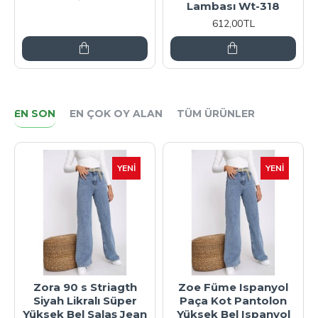
Lambası Wt-318
612,00TL
EN SON
EN ÇOK OY ALAN
TÜM ÜRÜNLER
YENI
YENI
Zora 90 s Striagth
Zoe Füme Ispanyol
Siyah Likralı Süper
Paça Kot Pantolon
Yüksek Bel Salaş Jean
Yüksek Bel Ispanyol