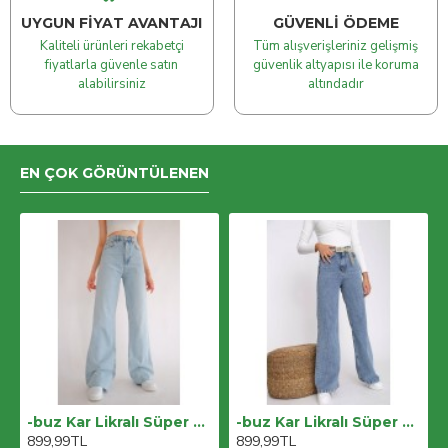
UYGUN FIYAT AVANTAJI
GÜVENLI ÖDEME
Kaliteli ürünleri rekabetçi
Tüm alışverişleriniz gelişmiş
fiyatlarla güvenle satın
güvenlik altyapısı ile koruma
alabilirsiniz
altındadır
EN ÇOK GÖRÜNTÜLENEN
-buz Kar Likralı Süper Yüksek Bel Salaş Jeans Palazzo Pantolon. (süper Yüksek) Wide Leg
-buz Kar Likralı Süper Yüksek Bel Salaş Jeans Palazzo Pantolon. (süper Yüksek) Wide Leg
899,99TL
899,99TL