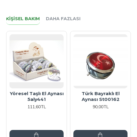
KIŞISEL BAKIM
DAHA FAZLASI
Yöresel Taşlı El Aynası
Türk Bayraklı El
5aly441
Aynası St00162
111,60TL
90,00TL