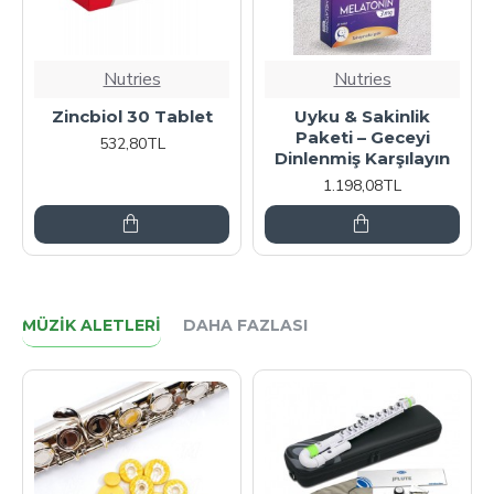
Nutries
Nutries
Zincbiol 30 Tablet
Uyku & Sakinlik
Paketi – Geceyi
532,80TL
Dinlenmiş Karşılayın
1.198,08TL
MÜZIK ALETLERI
DAHA FAZLASI