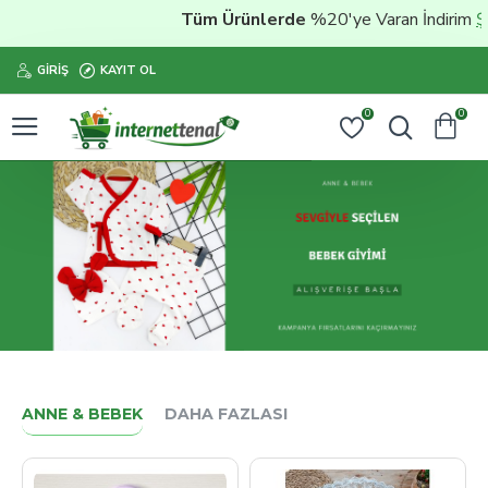
Tüm Ürünlerde
%20'ye Varan İndirim
Şimdi sat
GIRIŞ
KAYIT OL
0
0
ANNE & BEBEK
DAHA FAZLASI