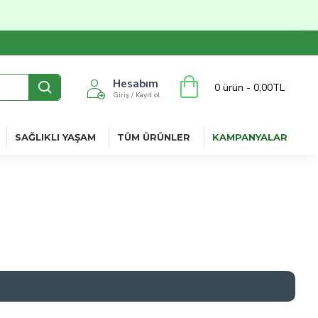
Hesabım
0 ürün - 0,00TL
Giriş / Kayıt ol
SAĞLIKLI YAŞAM
TÜM ÜRÜNLER
KAMPANYALAR