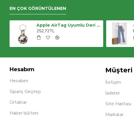
EN ÇOK GÖRÜNTÜLENEN
-buz Kar Likralı Süper Yüksek Bel Salaş Jeans Palazzo Pantolon. (süper Yüksek) Wide Leg
Apple AirTag Uyumlu Deri Anahtarlık, LEO NE Kahve
252,72TL
Hesabım
Müşteri 
Hesabım
İletişim
Sipariş Geçmişi
İadeler
Ortaklar
Site Haritası
Haber bülteni
Markalar