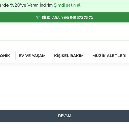
rde
%20'ye Varan İndirim
Şimdi satın al
ŞIMDI ARA:(+90) 545 372 73 72
ONIK
EV VE YAŞAM
KIŞISEL BAKIM
MÜZIK ALETLERI
DEVAM