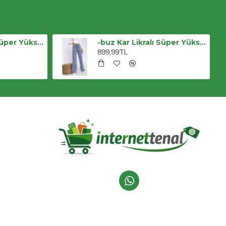
-buz Kar Likralı Süper Yüksek Bel Salaş Jeans Palazzo Pantolon. (süper Yüksek) Wide Leg
-buz Kar Likralı Süper Yüksek Bel Salaş Jeans Palazzo Pantolon. (süper Yüksek) Wide Leg
899,99TL