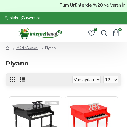
Tüm Ürünlerde
%20'ye Varan İndir
GIRIŞ
KAYIT OL
0
0
Müzik Aletleri
Piyano
Piyano