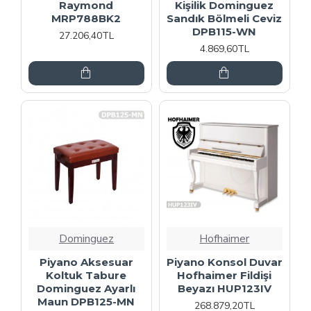
Raymond
Kişilik Dominguez
MRP788BK2
Sandık Bölmeli Ceviz
DPB115-WN
27.206,40TL
4.869,60TL
Dominguez
Hofhaimer
Piyano Aksesuar
Piyano Konsol Duvar
Koltuk Tabure
Hofhaimer Fildişi
Dominguez Ayarlı
Beyazı HUP123IV
Maun DPB125-MN
268.879,20TL