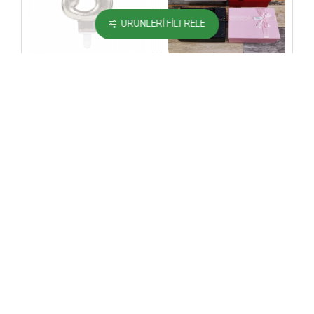
ÜRÜNLERI FILTRELE
3 Rakam Mum
3039lü Dikdörtgen
Gümüş Renk
Hediye Kutusu
40,80TL
376,80TL
3039lü Hediye
3039lü Hediyelik
Kutusu
Kalp Kutu