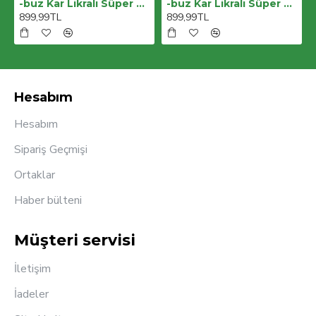
-buz Kar Likralı Süper Yüksek Bel Salaş Jeans Palazzo Pantolon. (süper Yüksek) Wide Leg
-buz Kar Likralı Süper Yüksek Bel Salaş Jeans Palazzo Pantolon. (süper Yüksek) Wide Leg
899,99TL
899,99TL
Hesabım
Hesabım
Sipariş Geçmişi
Ortaklar
Haber bülteni
Müşteri servisi
İletişim
İadeler