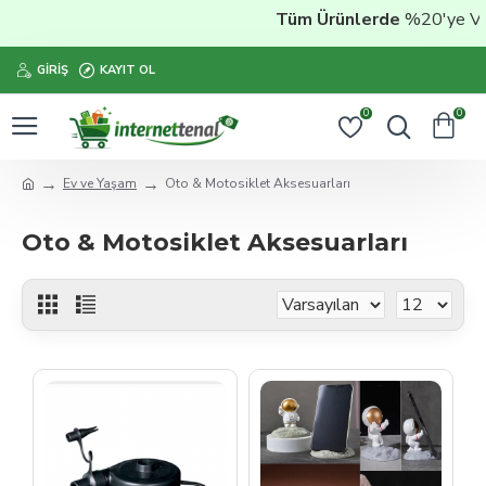
Tüm Ürünlerde
%20'ye Varan İn
GIRIŞ
KAYIT OL
0
0
Ev ve Yaşam
Oto & Motosiklet Aksesuarları
Oto & Motosiklet Aksesuarları