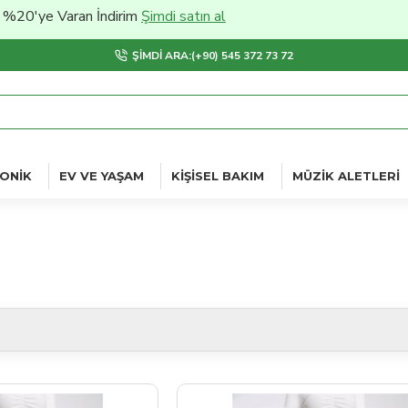
 Varan İndirim
Şimdi satın al
ŞIMDI ARA:(+90) 545 372 73 72
ONIK
EV VE YAŞAM
KIŞISEL BAKIM
MÜZIK ALETLERI