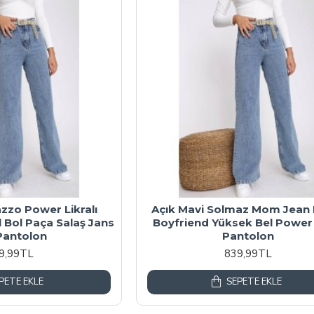
azzo Power Likralı
Açık Mavi Solmaz Mom Jean 
 Bol Paça Salaş Jans
Boyfriend Yüksek Bel Power 
Pantolon
Pantolon
9,99TL
839,99TL
PETE EKLE
SEPETE EKLE