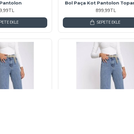
 Pantolon
Bol Paça Kot Pantolon Topar
9,99TL
899,99TL
PETE EKLE
SEPETE EKLE