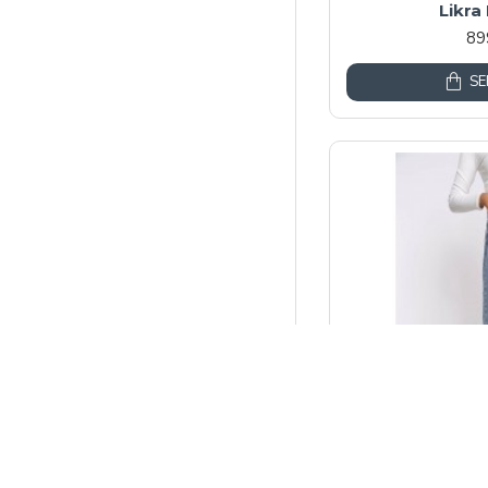
Likra
89
SE