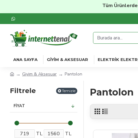
Tüm Ürünlerde
%20'ye
ANA SAYFA
GIYIM & AKSESUAR
ELEKTRIK ELEKTR
Giyim & Aksesuar
Pantolon
Filtrele
Pantolon
Temizle
FIYAT
TL
TL