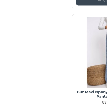
SE
Buz Mavi Ispan
Pant
89