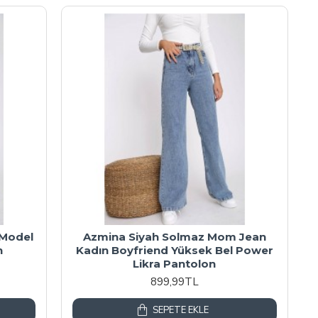
 Model
Azmina Siyah Solmaz Mom Jean
n
Kadın Boyfriend Yüksek Bel Power
Likra Pantolon
899,99TL
SEPETE EKLE