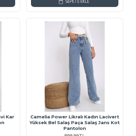
SEPETE EKLE
avi Kar
Camelia Power Likralı Kadın Lacivert
on
Yüksek Bel Salaş Paça Salaş Jans Kot
Pantolon
899,99TL