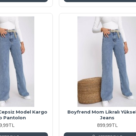
a Cepsiz Model Kargo
Boyfrend Mom Likralı Yükse
o Pantolon
Jeans
9,99TL
899,99TL