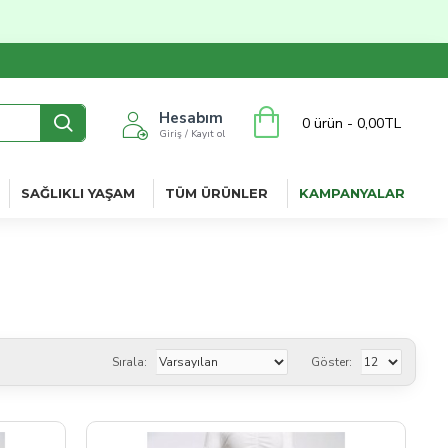
Hesabım
0 ürün - 0,00TL
Giriş / Kayıt ol
SAĞLIKLI YAŞAM
TÜM ÜRÜNLER
KAMPANYALAR
Sırala:
Göster: