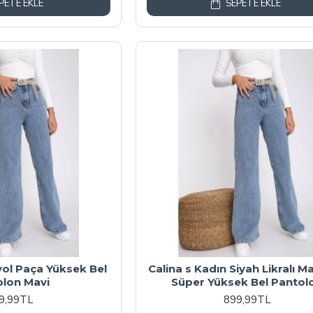
PETE EKLE
SEPETE EKLE
yol Paça Yüksek Bel
Calina s Kadın Siyah Likralı M
olon Mavi
Süper Yüksek Bel Pantol
9,99TL
899,99TL