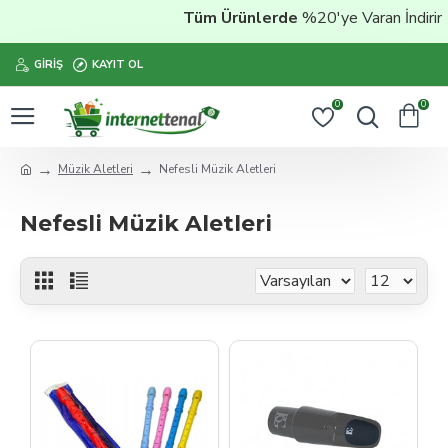
Tüm Ürünlerde
%20'ye Varan İndirim
Şim
GIRIŞ
KAYIT OL
0
0
Müzik Aletleri
Nefesli Müzik Aletleri
Nefesli Müzik Aletleri