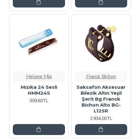
Helene Mia
Franck Bichon
Mızıka 24 Sesli
Saksafon Aksesuar
HMM24S
Bilezik Altın Yeşil
Şerit Bg Franck
309,60TL
Bichon Alto BG-
L12SR
2.934,00TL