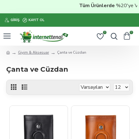
Tüm Ürünlerde
%20'ye Varan İ
GIRIŞ
KAYIT OL
0
0
Giyim & Aksesuar
Çanta ve Cüzdan
Çanta ve Cüzdan