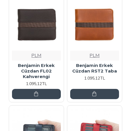
PLM
PLM
Benjamin Erkek
Benjamin Erkek
Cüzdan FL02
Cüzdan RST2 Taba
Kahverengi
1.095,12TL
1.095,12TL