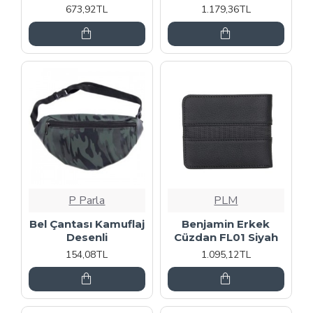
673,92TL
1.179,36TL
P Parla
PLM
Bel Çantası Kamuflaj
Benjamin Erkek
Desenli
Cüzdan FL01 Siyah
154,08TL
1.095,12TL