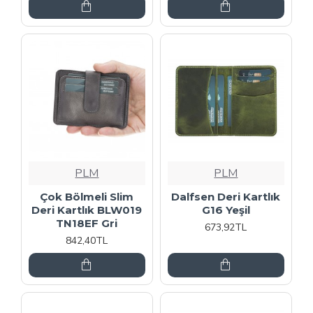
PLM
PLM
Çok Bölmeli Slim
Dalfsen Deri Kartlık
Deri Kartlık BLW019
G16 Yeşil
TN18EF Gri
673,92TL
842,40TL