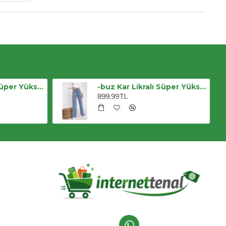
-buz Kar Likralı Süper Yüksek Bel Salaş Jeans Palazzo Pantolon. (süper Yüksek) Wide Leg
-buz Kar Likralı Süper Yüksek Bel Salaş Jeans Palazzo Pantolon. (süper Yüksek) Wide Leg
899,99TL