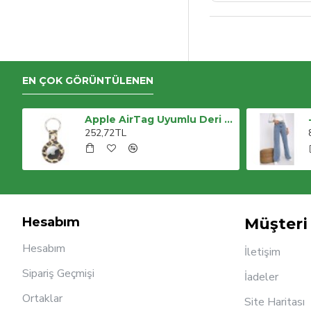
EN ÇOK GÖRÜNTÜLENEN
-buz Kar Likralı Süper Yüksek Bel Salaş Jeans Palazzo Pantolon. (süper Yüksek) Wide Leg
Apple AirTag Uyumlu Deri Anahtarlık, LEO NE Kahve
252,72TL
Hesabım
Müşteri 
Hesabım
İletişim
Sipariş Geçmişi
İadeler
Ortaklar
Site Haritası