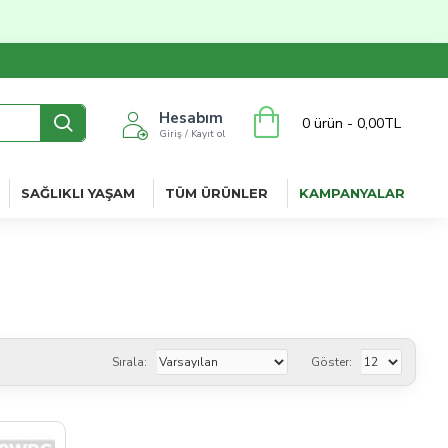
Hesabım
0 ürün - 0,00TL
Giriş / Kayıt ol
SAĞLIKLI YAŞAM
TÜM ÜRÜNLER
KAMPANYALAR
Sırala:
Göster: