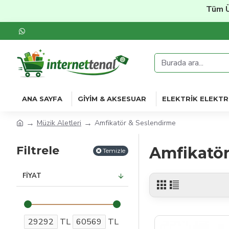
Tüm Ürü
ANA SAYFA
GIYIM & AKSESUAR
ELEKTRIK ELEKTR
Müzik Aletleri
Amfikatör & Seslendirme
Filtrele
Amfikatör
Temizle
FIYAT
TL
TL