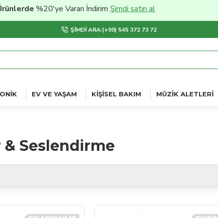
nlerde
%20'ye Varan İndirim
Şimdi satın al
ŞIMDI ARA:(+90) 545 372 73 72
ONIK
EV VE YAŞAM
KIŞISEL BAKIM
MÜZIK ALETLERI
 & Seslendirme