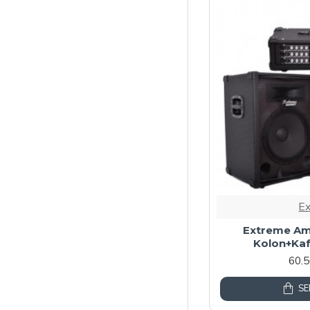
E
Extreme Amf
Kolon+Ka
60.
SE