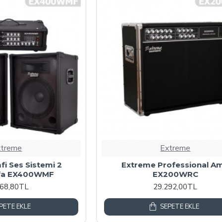
xtreme
Extreme
i Ses Sistemi 2
Extreme Professional Am
fa EX400WMF
EX200WRC
568,80TL
29.292,00TL
PETE EKLE
SEPETE EKLE