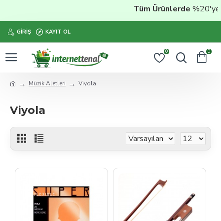
Tüm Ürünlerde
%20'ye Va
GIRIŞ
KAYIT OL
0
0
Müzik Aletleri
Viyola
Viyola