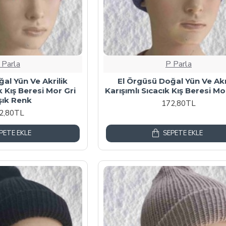
 Parla
P Parla
al Yün Ve Akrilik
El Örgüsü Doğal Yün Ve Akr
k Kış Beresi Mor Gri
Karışımlı Sıcacık Kış Beresi M
şık Renk
172,80TL
2,80TL
PETE EKLE
SEPETE EKLE