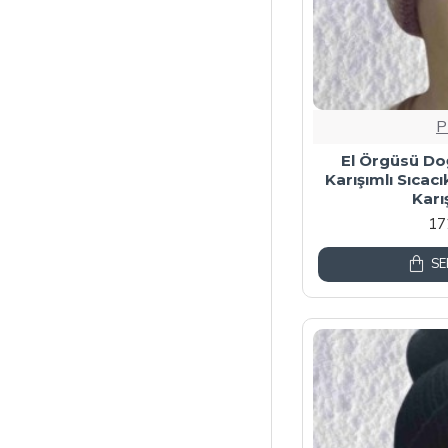
P
El Örgüsü Doğ
Karışımlı Sıcacı
Karı
17
SE