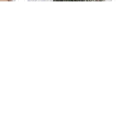
P Parla
ilik
El Örgüsü Doğal Yün Ve Akrilik
Vizon
Karışımlı Sıcacık Kış Beresi Yeşil
Karışık Renk
172,80TL
SEPETE EKLE