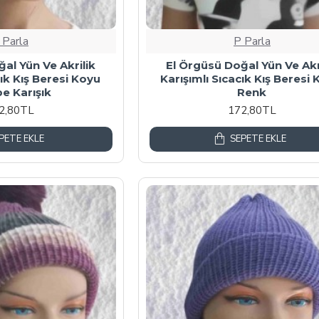
 Parla
P Parla
al Yün Ve Akrilik
El Örgüsü Doğal Yün Ve Akr
cık Kış Beresi Koyu
Karışımlı Sıcacık Kış Beresi
e Karışık
Renk
2,80TL
172,80TL
PETE EKLE
SEPETE EKLE