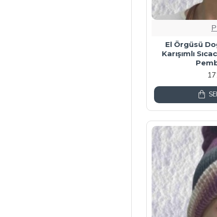
P
El Örgüsü Doğ
Karışımlı Sıca
Pemb
17
SE