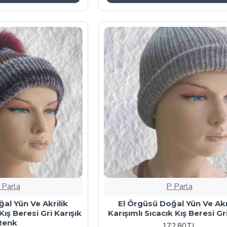
 Parla
P Parla
al Yün Ve Akrilik
El Örgüsü Doğal Yün Ve Akr
Kış Beresi Gri Karışık
Karışımlı Sıcacık Kış Beresi G
Renk
172,80TL