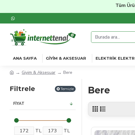
Tüm Ürünlerde
%20'y
ANA SAYFA
GIYIM & AKSESUAR
ELEKTRIK ELEKTR
Giyim & Aksesuar
Bere
Filtrele
Bere
Temizle
FIYAT
TL
TL