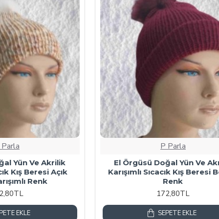
 Parla
P Parla
al Yün Ve Akrilik
El Örgüsü Doğal Yün Ve Akr
cık Kış Beresi Açık
Karışımlı Sıcacık Kış Beresi 
rışımlı Renk
Renk
2,80TL
172,80TL
PETE EKLE
SEPETE EKLE