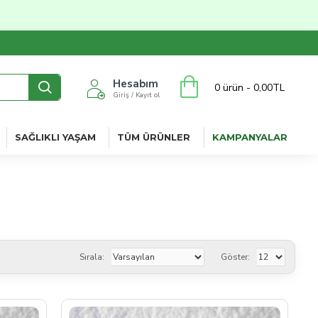
Hesabım
0 ürün - 0,00TL
Giriş / Kayıt ol
SAĞLIKLI YAŞAM
TÜM ÜRÜNLER
KAMPANYALAR
Sırala:
Göster: