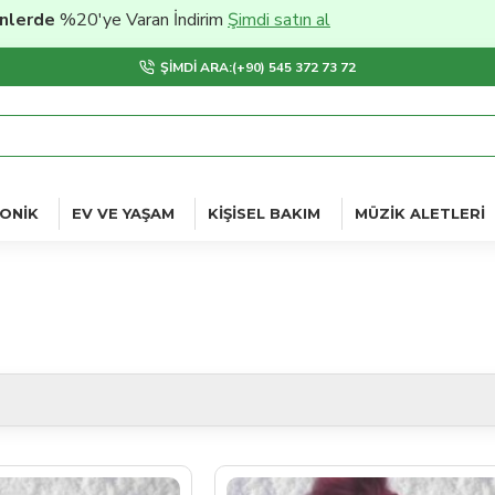
e Varan İndirim
Şimdi satın al
ŞIMDI ARA:(+90) 545 372 73 72
ONIK
EV VE YAŞAM
KIŞISEL BAKIM
MÜZIK ALETLERI