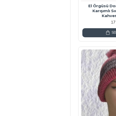
El Örgüsü Doğ
Karışımlı Sı
Kahve
17
SE