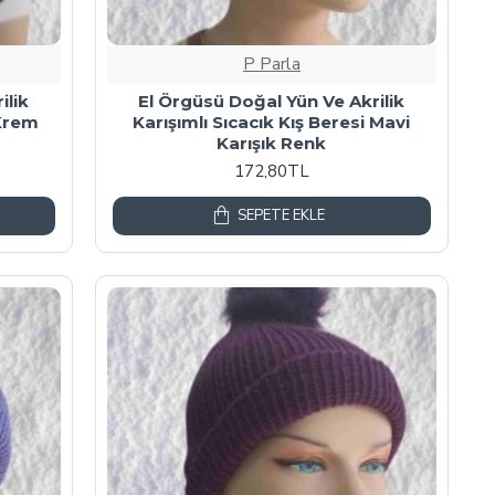
P Parla
ilik
El Örgüsü Doğal Yün Ve Akrilik
 Krem
Karışımlı Sıcacık Kış Beresi Mavi
Karışık Renk
172,80TL
SEPETE EKLE