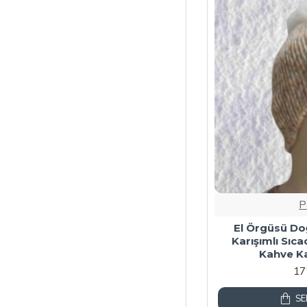
P
El Örgüsü Doğ
Karışımlı Sıca
Kahve Ka
17
SE