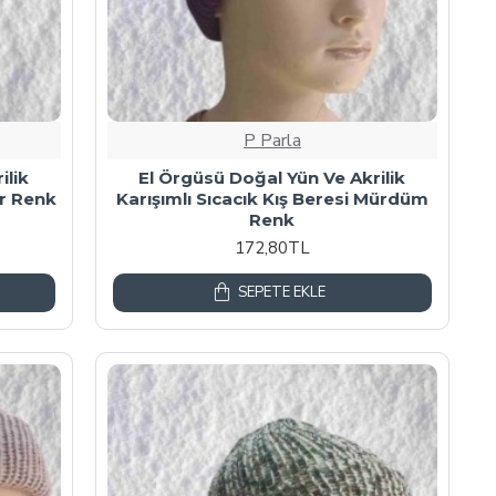
P Parla
ilik
El Örgüsü Doğal Yün Ve Akrilik
or Renk
Karışımlı Sıcacık Kış Beresi Mürdüm
Renk
172,80TL
SEPETE EKLE