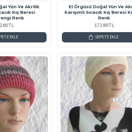
al Yün Ve Akrilik
El Örgüsü Doğal Yün Ve Akr
cacık Kış Beresi
Karışımlı Sıcacık Kış Beresi K
rengi Renk
Renk
2,80TL
172,80TL
PETE EKLE
SEPETE EKLE