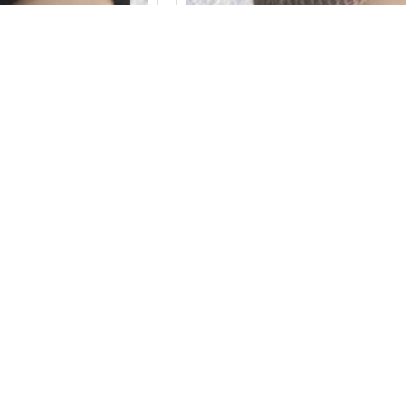
 Parla
P Parla
al Yün Ve Akrilik
El Örgüsü Doğal Yün Ve Akr
ık Kış Beresi Siyah
Karışımlı Sıcacık Kış Beresi 
Renk
Renk
2,80TL
172,80TL
PETE EKLE
SEPETE EKLE
Listenin sonuna geldiniz.