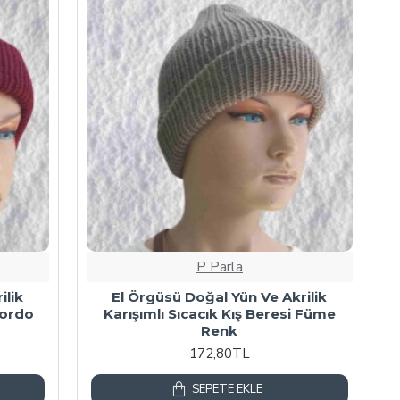
P Parla
ilik
El Örgüsü Doğal Yün Ve Akrilik
Bordo
Karışımlı Sıcacık Kış Beresi Füme
Renk
172,80TL
SEPETE EKLE