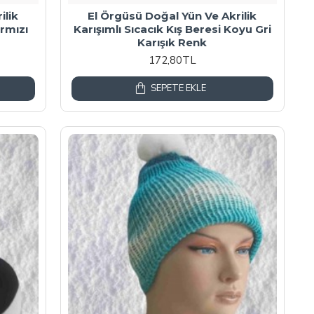
ilik
El Örgüsü Doğal Yün Ve Akrilik
ırmızı
Karışımlı Sıcacık Kış Beresi Koyu Gri
Karışık Renk
172,80TL
SEPETE EKLE