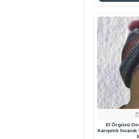
P
El Örgüsü Doğ
Karışımlı Sıcacık 