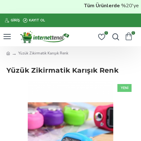
Tüm Ürünlerde
%20'ye Var
GIRIŞ
KAYIT OL
0
0
Yüzük Zikirmatik Karışık Renk
Yüzük Zikirmatik Karışık Renk
YENI