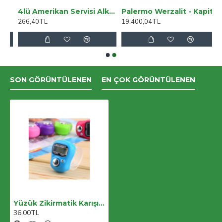
4lü Amerikan Servisi Alk2169
Palermo Werzalit - Kapitoneli Mutfak Masa Takımı Q80 - Beyaz
266,40TL
19.400,04TL
SON GÖRÜNTÜLENEN
EN ÇOK GÖRÜNTÜLENEN
Yüzük Zikirmatik Karışık Renk
36,00TL