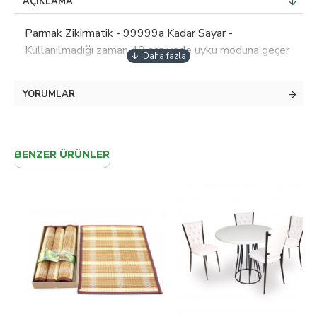
AÇIKLAMA
Parmak Zikirmatik - 99999a Kadar Sayar -
Kullanılmadığı zaman 40 saniyede uyku moduna geçer
pil tasarrufu sağlar - Parmağa Yüzük Gibi Takılarak
Kullanılır. - KARIŞIKTIR RENK Mevcuttur.
YORUMLAR
BENZER ÜRÜNLER