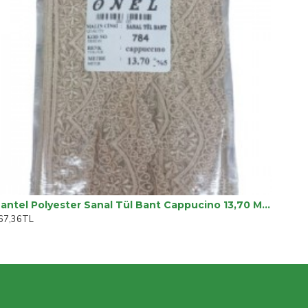
Dantel Polyester Sanal Tül Bant Cappucino 13,70 Metre En 6 Cm On-784-c
67,36TL