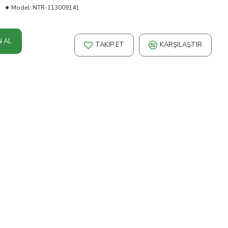
Model:
NTR-113009141
N AL
TAKIP ET
KARŞILAŞTIR