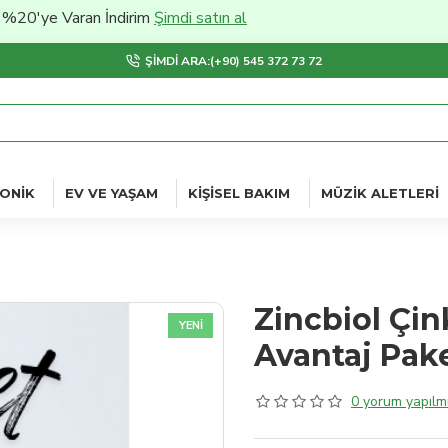
e Varan İndirim
Şimdi satın al
ŞIMDI ARA:(+90) 545 372 73 72
ONIK
EV VE YAŞAM
KIŞISEL BAKIM
MÜZIK ALETLERI
Zincbiol Çink
YENI
Avantaj Pake
0 yorum yapılmı