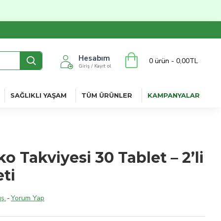
Hesabım
0 ürün - 0,00TL
Giriş / Kayıt ol
SAĞLIKLI YAŞAM
TÜM ÜRÜNLER
KAMPANYALAR
o Takviyesi 30 Tablet – 2’li
ti
ş.
-
Yorum Yap