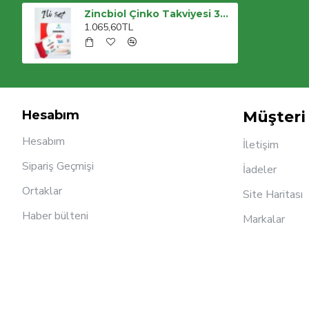
Zincbiol Çinko Takviyesi 30 Tablet – 2’li Avantaj Paketi
1.065,60TL
Hesabım
Müşteri 
Hesabım
İletişim
Sipariş Geçmişi
İadeler
Ortaklar
Site Haritası
Haber bülteni
Markalar