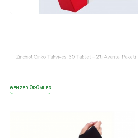
Zincbiol Çinko Takviyesi 30 Tablet – 2’li Avantaj Paketi
BENZER ÜRÜNLER