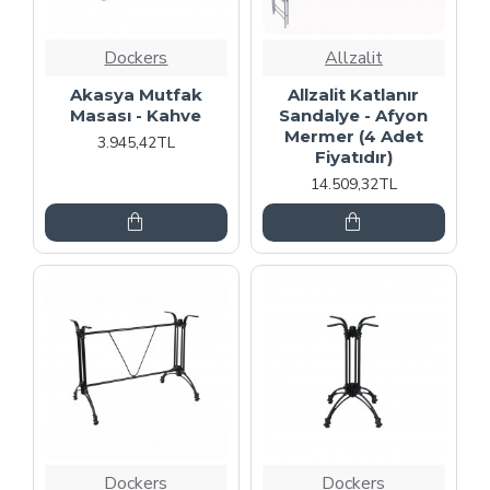
Dockers
Allzalit
Akasya Mutfak
Allzalit Katlanır
Masası - Kahve
Sandalye - Afyon
Mermer (4 Adet
3.945,42TL
Fiyatıdır)
14.509,32TL
Dockers
Dockers