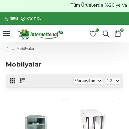
Tüm Ürünlerde
%20'ye Varan İn
GIRIŞ
KAYIT OL
0
0
Mobilyalar
Mobilyalar