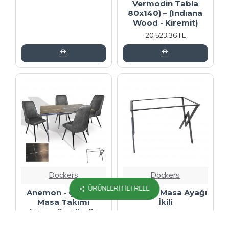
Vermodin Tabla
80x140) – (Indıana
Wood - Kiremit)
20.523,36TL
Dockers
Dockers
ÜRÜNLERI FILTRELE
Anemon - Çırağan
Anemon Masa Ayağı
Masa Takımı
İkili
(Werzalit, Allzalit,
5.285,40TL
Vermodin Tabla