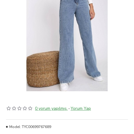
0 yorum yapılmış.
-
Yorum Yap
Model:
TYC00699767689