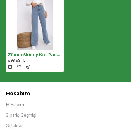
Zümra Skinny Kot Pantolon Koyu Mavi Toparlayıcı Likralı Yüksek Bel Jean
899,99TL
Hesabım
Hesabım
Sipariş Geçmişi
Ortaklar