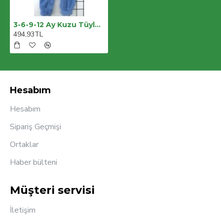
3-6-9-12 Ay Kuzu Tüylü Kumaş Annesinin Kuzusu Nakışlı Alttan Çıtçıtlı Kız Erkek Bebek Tulumu
494,93TL
Hesabım
Hesabım
Sipariş Geçmişi
Ortaklar
Haber bülteni
Müşteri servisi
İletişim