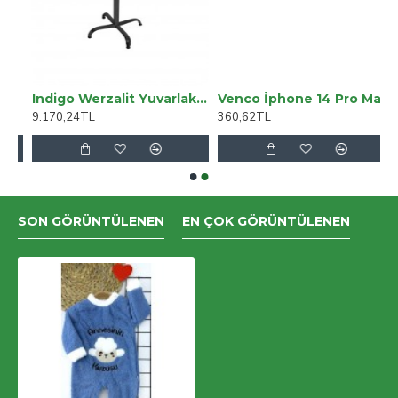
 Kapak ROCK G2
Indigo Werzalit Yuvarlak Mutfak Masası 80cm Çap (ESB Siyah) - Akçaağaç
Venco İphone 14 Pro Max Viper Kapak - Siyah
9.170,24TL
360,62TL
SON GÖRÜNTÜLENEN
EN ÇOK GÖRÜNTÜLENEN