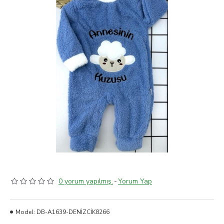
0 yorum yapılmış.
-
Yorum Yap
Model:
DB-A1639-DENİZCİK8266