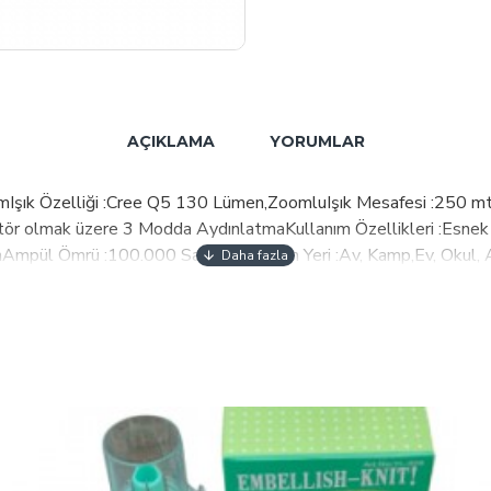
AÇIKLAMA
YORUMLAR
Işık Özelliği :Cree Q5 130 Lümen,ZoomluIşık Mesafesi :250 mt
tör olmak üzere 3 Modda AydınlatmaKullanım Özellikleri :Esnek L
rünAmpül Ömrü :100.000 SaattirKullanım Yeri :Av, Kamp,Ev, Okul,
zKullanmadığınız Süreçte İçinde Pil Bırakmayınız