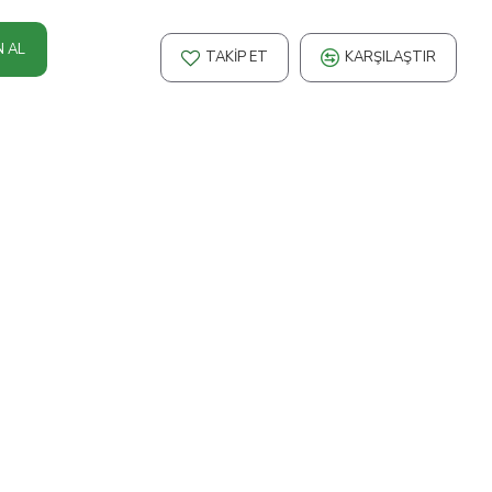
N AL
TAKIP ET
KARŞILAŞTIR