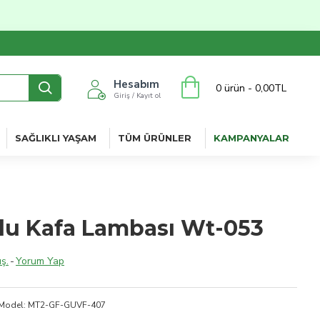
Hesabım
0 ürün - 0,00TL
Giriş / Kayıt ol
SAĞLIKLI YAŞAM
TÜM ÜRÜNLER
KAMPANYALAR
u Kafa Lambası Wt-053
ş.
-
Yorum Yap
Model:
MT2-GF-GUVF-407