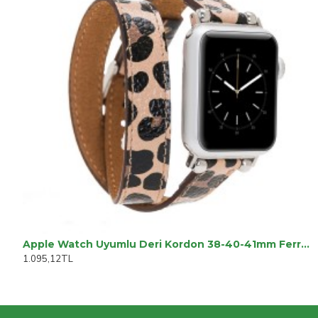
Apple Watch Uyumlu Deri Kordon 38-40-41mm Ferro DT LE02N
1.095,12TL