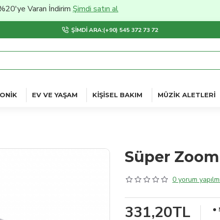
 Varan İndirim
Şimdi satın al
ŞIMDI ARA:(+90) 545 372 73 72
ONIK
EV VE YAŞAM
KIŞISEL BAKIM
MÜZIK ALETLERI
Süper Zooml
0 yorum yapılmı
331,20TL