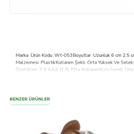
Marka :Ürün Kodu :Wt-053Boyutlar :Uzunluk 6 cm 2,5 cm
Malzemesi :PlastikKullanım Şekli :Orta Yüksek Ve Selek
Özellikleri :3 X AAA (1,5) Pille KullanımKutu İçeriği :Ü
ÖzelliğiÖnemli Uyarılar :Direk Göz İle Temas Ettirmeyini
BENZER ÜRÜNLER