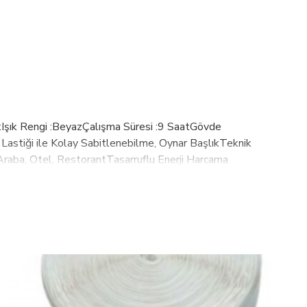
Işık Rengi :BeyazÇalışma Süresi :9 SaatGövde
astiği ile Kolay Sabitlenebilme, Oynar BaşlıkTeknik
 Araba, Otel, RestorantTasarruflu Enerji Harcama