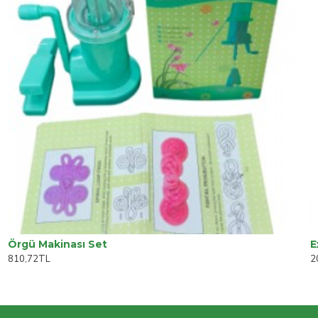
Örgü Makinası Set
E
810,72TL
2