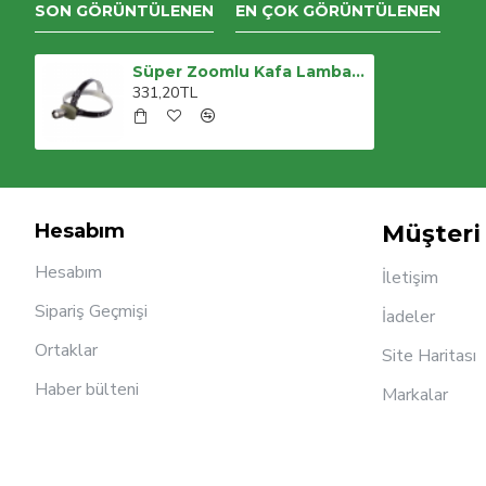
SON GÖRÜNTÜLENEN
EN ÇOK GÖRÜNTÜLENEN
Süper Zoomlu Kafa Lambası Wt-053
331,20TL
Hesabım
Müşteri 
Hesabım
İletişim
Sipariş Geçmişi
İadeler
Ortaklar
Site Haritası
Haber bülteni
Markalar