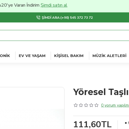
Varan İndirim
Şimdi satın al
ŞIMDI ARA:(+90) 545 372 73 72
ONIK
EV VE YAŞAM
KIŞISEL BAKIM
MÜZIK ALETLERI
Yöresel Taşl
0 yorum yapılmı
111,60TL