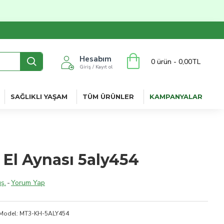
Hesabım
0 ürün - 0,00TL
Giriş / Kayıt ol
SAĞLIKLI YAŞAM
TÜM ÜRÜNLER
KAMPANYALAR
ı El Aynası 5aly454
ş.
-
Yorum Yap
Model:
MT3-KH-5ALY454