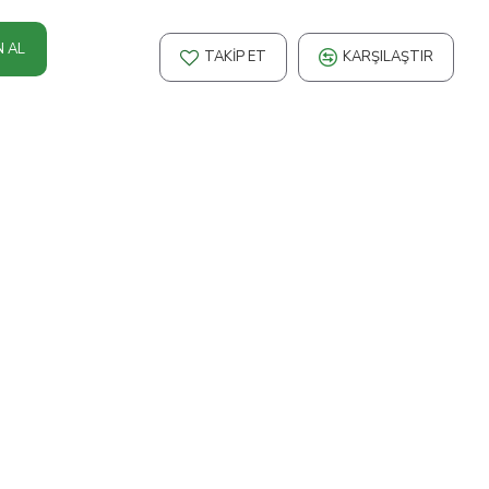
N AL
TAKIP ET
KARŞILAŞTIR