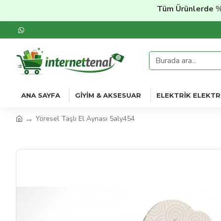
Tüm Ürünlerde
%20'ye 
ANA SAYFA
GIYIM & AKSESUAR
ELEKTRIK ELEKTR
Yöresel Taşlı El Aynası 5aly454