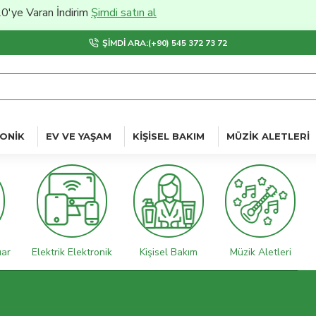
ndirim
Şimdi satın al
ŞIMDI ARA:(+90) 545 372 73 72
ONIK
EV VE YAŞAM
KIŞISEL BAKIM
MÜZIK ALETLERI
uar
Elektrik Elektronik
Kişisel Bakım
Müzik Aletleri