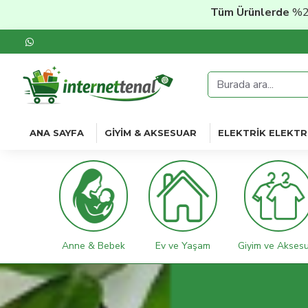
Tüm Ürünlerde
%20'ye Varan İ
ANA SAYFA
GIYIM & AKSESUAR
ELEKTRIK ELEKTR
Anne & Bebek
Ev ve Yaşam
Giyim ve Akses