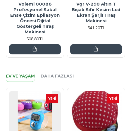
Volemi 00086
Vgr V-290 Altın T
Profesyonel Sakal
Bıçak Sıfır Kesim Lcd
Ense Çizim Epilasyon
Ekran Şarjlı Tıraş
Öncesi Dijital
Makinesi
Göstergeli Tıraş
541,20TL
Makinesi
508,80TL
EV VE YAŞAM
DAHA FAZLASI
YENI
YENI