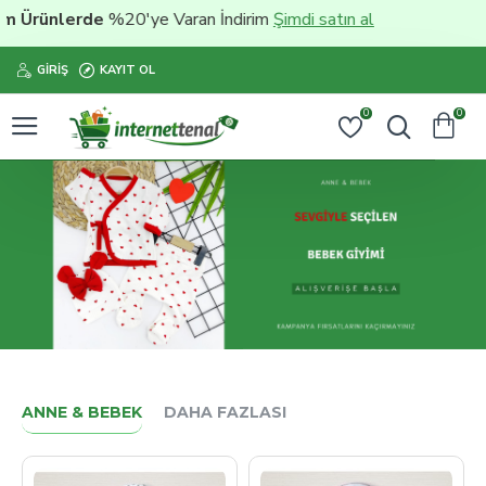
lerde
%20'ye Varan İndirim
Şimdi satın al
GIRIŞ
KAYIT OL
0
0
ANNE & BEBEK
DAHA FAZLASI