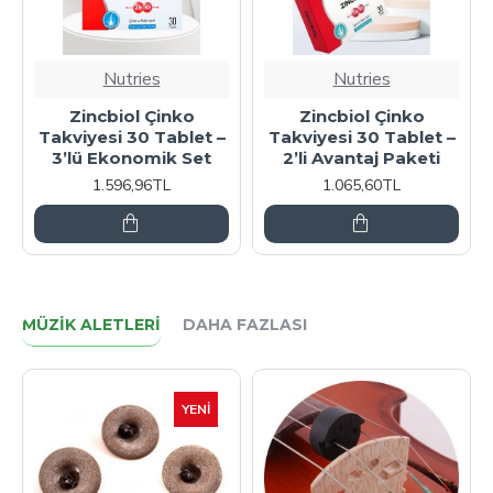
Nutries
Nutries
Zincbiol Çinko
Zincbiol Çinko
Takviyesi 30 Tablet –
Takviyesi 30 Tablet –
3’lü Ekonomik Set
2’li Avantaj Paketi
1.596,96TL
1.065,60TL
MÜZIK ALETLERI
DAHA FAZLASI
YENI