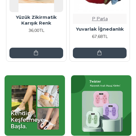
Yüzük Zikirmatik
P Parla
Karışık Renk
Yuvarlak İğnedanlık
36,00TL
67,68TL