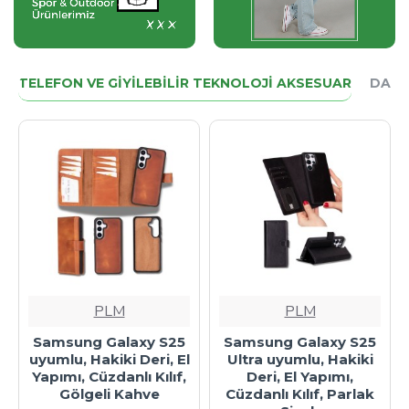
TELEFON VE GIYILEBILIR TEKNOLOJI AKSESUAR
DAHA
PLM
PLM
Samsung Galaxy S25
Samsung Galaxy S25
uyumlu, Hakiki Deri, El
Ultra uyumlu, Hakiki
Yapımı, Cüzdanlı Kılıf,
Deri, El Yapımı,
Gölgeli Kahve
Cüzdanlı Kılıf, Parlak