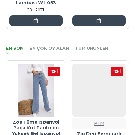
Lambası Wt-053
331,20TL
EN SON
EN ÇOK OY ALAN
TÜM ÜRÜNLER
YENI
YENI
Zoe Füme Ispanyol
PLM
Paça Kot Pantolon
Yüksek Bel Ispanyol
Zip Deri Fermuarlı