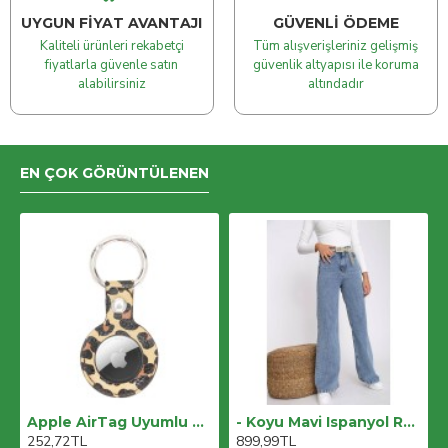
UYGUN FIYAT AVANTAJI
GÜVENLI ÖDEME
Kaliteli ürünleri rekabetçi
Tüm alışverişleriniz gelişmiş
fiyatlarla güvenle satın
güvenlik altyapısı ile koruma
alabilirsiniz
altındadır
EN ÇOK GÖRÜNTÜLENEN
Apple AirTag Uyumlu Deri Anahtarlık, LEO NE Kahve
- Koyu Mavi Ispanyol Renk Solmaz Koyu Mavi Ispanyol Jeans
252,72TL
899,99TL