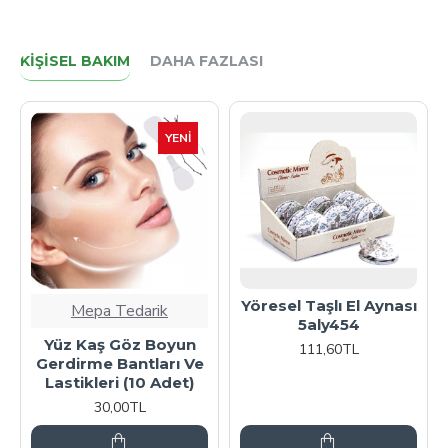
KIŞISEL BAKIM
DAHA FAZLASI
YENI
Yöresel Taşlı El Aynası
Mepa Tedarik
5aly454
Yüz Kaş Göz Boyun
111,60TL
Gerdirme Bantları Ve
Lastikleri (10 Adet)
30,00TL