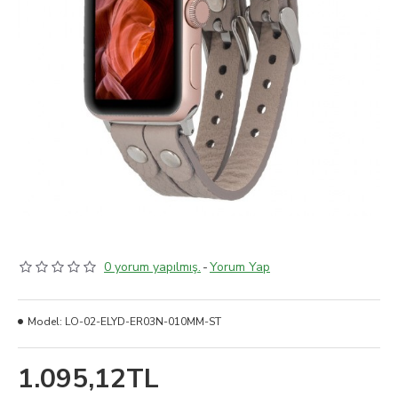
0 yorum yapılmış.
-
Yorum Yap
Model:
LO-02-ELYD-ER03N-010MM-ST
1.095,12TL