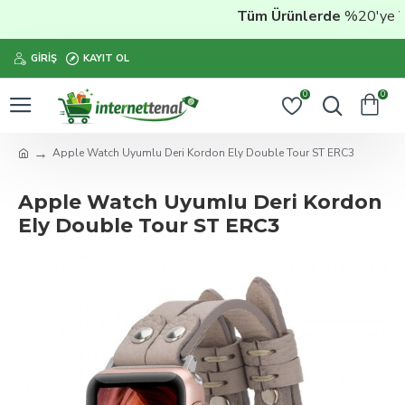
Tüm Ürünlerde
%20'ye Vara
GIRIŞ
KAYIT OL
0
0
Apple Watch Uyumlu Deri Kordon Ely Double Tour ST ERC3
Apple Watch Uyumlu Deri Kordon
Ely Double Tour ST ERC3