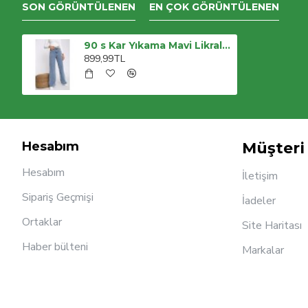
SON GÖRÜNTÜLENEN
EN ÇOK GÖRÜNTÜLENEN
90 s Kar Yıkama Mavi Likralı Süper Yüksek Bel Salaş Jeans Palazzo Pantolon
899,99TL
Hesabım
Müşteri 
Hesabım
İletişim
Sipariş Geçmişi
İadeler
Ortaklar
Site Haritası
Haber bülteni
Markalar