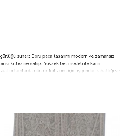
zgürlüğü sunar.; Boru paça tasarımı modern ve zamansız
nıcı kitlesine sahip.; Yüksek bel modeli ile karın
asual ortamlarda günlük kullanım için uygundur; rahatlığı ve