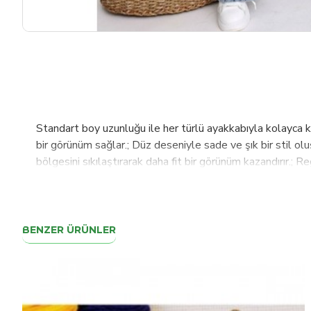
Standart boy uzunluğu ile her türlü ayakkabıyla kolayca 
bir görünüm sağlar.; Düz deseniyle sade ve şık bir stil olu
bölgesini sıkılaştırarak daha fit bir görünüm kazandırır.; 
konforuyla öne çıkar.; Gençler için özel olarak tasarlanmış 
BENZER ÜRÜNLER