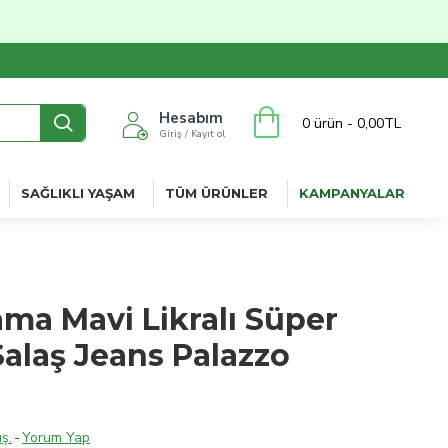
Hesabım
0 ürün - 0,00TL
Giriş / Kayıt ol
SAĞLIKLI YAŞAM
TÜM ÜRÜNLER
KAMPANYALAR
ama Mavi Likralı Süper
alaş Jeans Palazzo
ş.
-
Yorum Yap