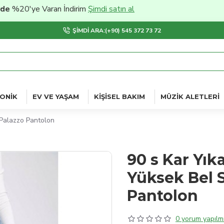
'ye Varan İndirim
Şimdi satın al
ŞIMDI ARA:(+90) 545 372 73 72
ONIK
EV VE YAŞAM
KIŞISEL BAKIM
MÜZIK ALETLERI
 Palazzo Pantolon
90 s Kar Yık
Yüksek Bel S
Pantolon
0 yorum yapılmı