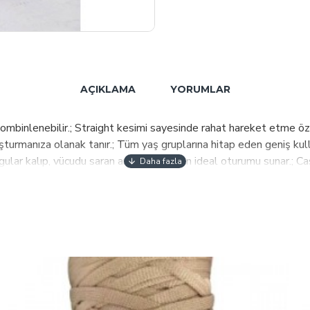
AÇIKLAMA
YORUMLAR
kombinlenebilir.; Straight kesimi sayesinde rahat hareket etme ö
şturmanıza olanak tanır.; Tüm yaş gruplarına hitap eden geniş kulla
Regular kalıp, vücudu saran ancak sıkmayan ideal oturumu sunar.; C
olup, enerjik ve dinamik tarzınızı yansıtmanızı sağlar.;