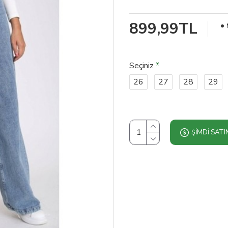
899,99TL
Seçiniz
26
27
28
29
ŞIMDI SATI