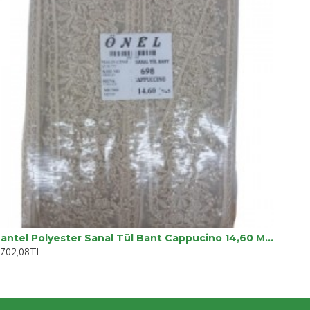
Dantel Polyester Sanal Tül Bant Cappucino 14,60 Metre En 6 Cm On-698-c
.702,08TL