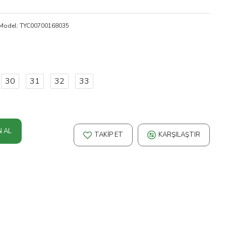
Model:
TYC00700168035
30
31
32
33
N AL
TAKIP ET
KARŞILAŞTIR