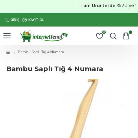
Tüm Ürünlerde
%20'ye Vara
GIRIŞ
KAYIT OL
0
0
Bambu Saplı Tığ 4 Numara
Bambu Saplı Tığ 4 Numara