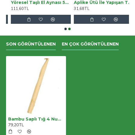
 4 Modlu Lamba
Yöresel Taşlı El Aynası 5aly441
Aplike Ütü İle Yapışan Tavşan Mavi-kırmızı Arma 4x3 Cm
111,60TL
31,68TL
SON GÖRÜNTÜLENEN
EN ÇOK GÖRÜNTÜLENEN
Bambu Saplı Tığ 4 Numara
79,20TL