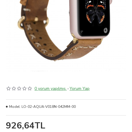
0 yorum yapılmış.
-
Yorum Yap
Model:
LO-02-AQUA-V018N-042MM-00
926,64TL