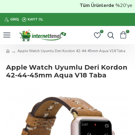
Tüm Ürünlerde
%20'ye Var
GIRIŞ
KAYIT OL
0
0
Apple Watch Uyumlu Deri Kordon 42-44-45mm Aqua V18 Taba
Apple Watch Uyumlu Deri Kordon
42-44-45mm Aqua V18 Taba