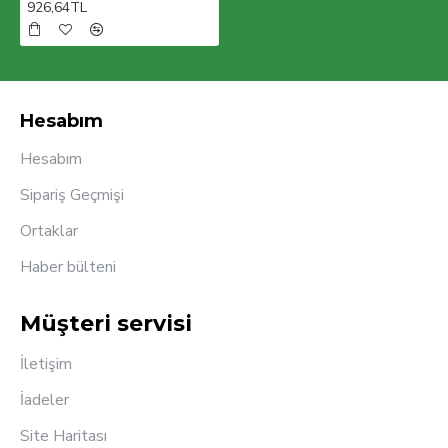
926,64TL
kısa sürede 100 ülkede aktif olarak ürünlerimizi
müşterilerimizin beğenisine sunmaktır.
Hesabım
Hesabım
Sipariş Geçmişi
Ortaklar
Haber bülteni
Müşteri servisi
İletişim
İadeler
Site Haritası