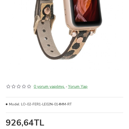
0 yorum yapılmış.
-
Yorum Yap
Model:
LO-02-FER1-LE02N-014MM-RT
926,64TL