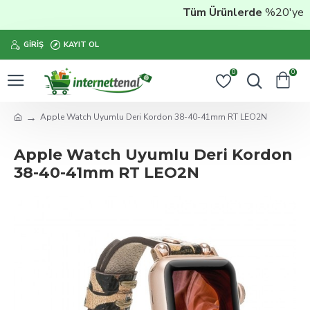
Tüm Ürünlerde
%20'ye Var
GIRIŞ
KAYIT OL
0
0
Apple Watch Uyumlu Deri Kordon 38-40-41mm RT LEO2N
Apple Watch Uyumlu Deri Kordon
38-40-41mm RT LEO2N