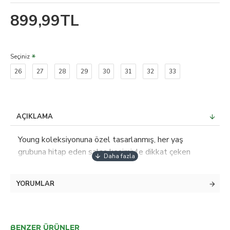
899,99TL
Seçiniz
26
27
28
29
30
31
32
33
AÇIKLAMA
Young koleksiyonuna özel tasarlanmış, her yaş
grubuna hitap eden salaş kesimiyle dikkat çeken
denim kot pantolon; Normal bel yüksekliği ve rahat
kesimi ile gün boyu konfor sunar; Yüksek kaliteli denim
YORUMLAR
kumaşı, dayanıklılığı ve şık görünümü bir arada sunar;
%97 pamuk ve %3 likra içeriği sayesinde esnek
yapısıyla hareket özgürlüğü sağlar; Düz deseni ve
sade tasarımıyla kolayca kombinlenebilir; her türlü üst
BENZER ÜRÜNLER