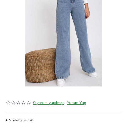
0 yorum yapılmış.
-
Yorum Yap
Model:
sls1141