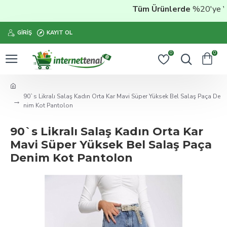
Tüm Ürünlerde
%20'ye Vara
GIRIŞ
KAYIT OL
0
0
90`s Likralı Salaş Kadın Orta Kar Mavi Süper Yüksek Bel Salaş Paça De
nim Kot Pantolon
90`s Likralı Salaş Kadın Orta Kar
Mavi Süper Yüksek Bel Salaş Paça
Denim Kot Pantolon