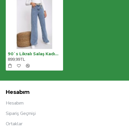
90`s Likralı Salaş Kadın Orta Kar Mavi Süper Yüksek Bel Salaş Paça Denim Kot Pantolon
899,99TL
Hesabım
Hesabım
Sipariş Geçmişi
Ortaklar