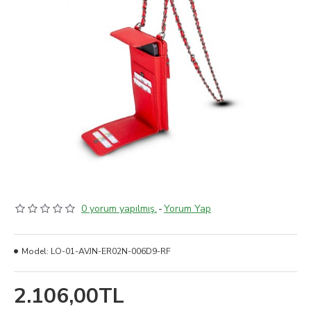
0 yorum yapılmış.
-
Yorum Yap
Model:
LO-01-AVJN-ER02N-006D9-RF
2.106,00TL