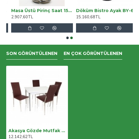
rlı eşikaltı EQ505
Masa Üstü Pirinç Saat 15881
Döküm Bistro Ayak BY-6076
2.907,60TL
15.160,68TL
SON GÖRÜNTÜLENEN
EN ÇOK GÖRÜNTÜLENEN
Akasya Gözde Mutfak Masa Takımı (Deri) - Kahve
12.142,62TL