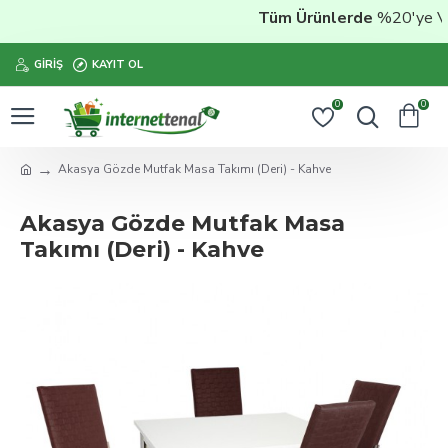
Tüm Ürünlerde
%20'ye Vara
GIRIŞ
KAYIT OL
0
0
Akasya Gözde Mutfak Masa Takımı (Deri) - Kahve
Akasya Gözde Mutfak Masa
Takımı (Deri) - Kahve