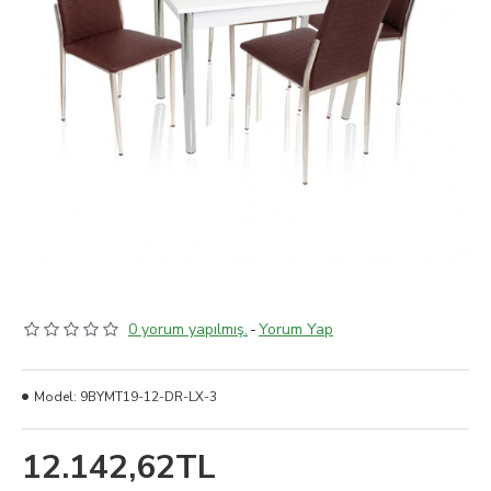
0 yorum yapılmış.
-
Yorum Yap
Model:
9BYMT19-12-DR-LX-3
12.142,62TL