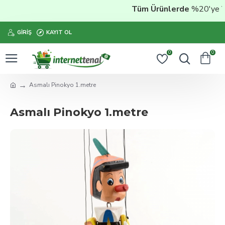
Tüm Ürünlerde
%20'ye Vara
GIRIŞ
KAYIT OL
0
0
Asmalı Pinokyo 1.metre
Asmalı Pinokyo 1.metre