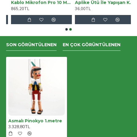
Kılıf G19 Taba
Kablo Mikrofon Pro 10 Metre Siyah KJM10BK
Aplike Ütü İle Yapışan Kelebek Lacivert Arma 7x5 Cm
865,20TL
36,00TL
SON GÖRÜNTÜLENEN
EN ÇOK GÖRÜNTÜLENEN
Asmalı Pinokyo 1.metre
3.328,80TL