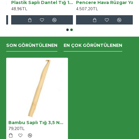
k
Plastik Saplı Dantel Tığ 17 Numara
Pencere Hava Rüzgar Yalıtım Filmi 1*11 Metre
48,96TL
4.507,20TL
SON GÖRÜNTÜLENEN
EN ÇOK GÖRÜNTÜLENEN
Bambu Saplı Tığ 3,5 Numara
79,20TL