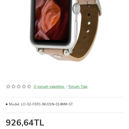
0 yorum yapılmış.
-
Yorum Yap
Model:
LO-02-FER1-NU01N-014MM-ST
926,64TL