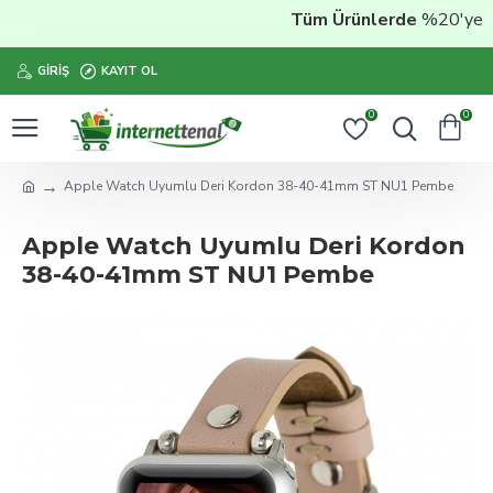
Tüm Ürünlerde
%20'ye Var
GIRIŞ
KAYIT OL
0
0
Apple Watch Uyumlu Deri Kordon 38-40-41mm ST NU1 Pembe
Apple Watch Uyumlu Deri Kordon
38-40-41mm ST NU1 Pembe