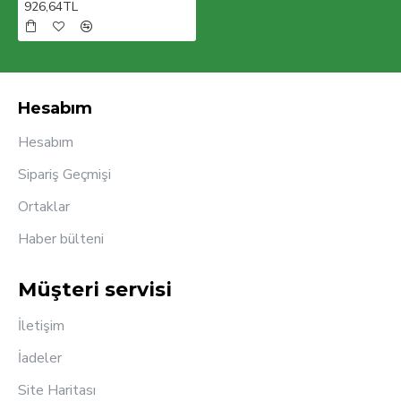
926,64TL
kısa sürede 100 ülkede aktif olarak ürünlerimizi
müşterilerimizin beğenisine sunmaktır.
Hesabım
Hesabım
Sipariş Geçmişi
Ortaklar
Haber bülteni
Müşteri servisi
İletişim
İadeler
Site Haritası