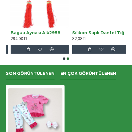
Pantolon
Bagua Aynası Alk2958
Silikon Saplı Dantel Tığ 5 Numara
294,00TL
82,08TL
SON GÖRÜNTÜLENEN
EN ÇOK GÖRÜNTÜLENEN