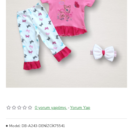
0 yorum yapılmış.
-
Yorum Yap
Model:
DB-A243-DENİZCİK75541