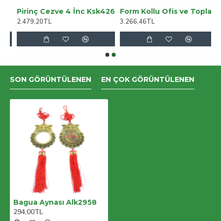
ERC2 Kırmızı
Pirinç Cezve 4 İnc Ksk426
Form Kollu Ofis ve Toplantı Sandalyesi - Beyaz
2.479,20TL
3.266,46TL
SON GÖRÜNTÜLENEN
EN ÇOK GÖRÜNTÜLENEN
Bagua Aynası Alk2958
294,00TL