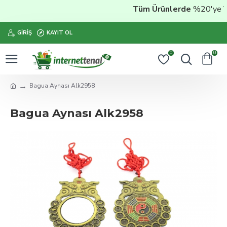
Tüm Ürünlerde
%20'ye Var
GIRIŞ
KAYIT OL
0
0
Bagua Aynası Alk2958
Bagua Aynası Alk2958