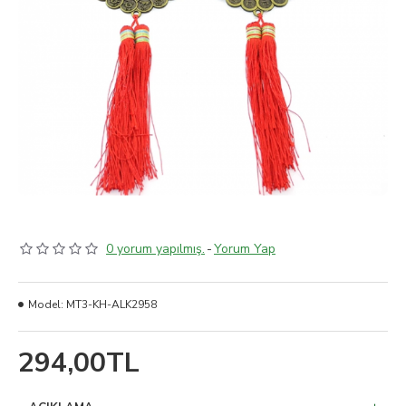
0 yorum yapılmış.
-
Yorum Yap
Model:
MT3-KH-ALK2958
294,00TL