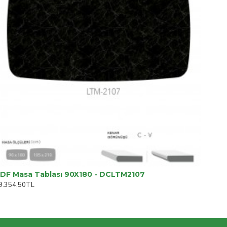
DF Masa Tablası 90X180 - DCLTM2107
9.354,50TL