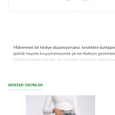
Mükemmel bir hediye düşünüyorsanız, kesinlikle bu!Apple
günlük hayatın koşuşturmasında şık bir ifadeyle gezinmek iç
Günlük kullanım için lüks bir seçimdir.Uzunca bir süre kul
uygundurKolayca çıkarılabilir ve saat mekanizmasına takılı
%100 hakiki deri malzeme. Türkiyede usta zanaatkarlar tar
bu yana kazandığımız tecrübeyi, dünyada değişen standart
sağlayabilmek için için tasarım, üretim ve paketleme sür
BENZER ÜRÜNLER
Barchello, Burkley markalarımızla ürettiğimiz kumaş ve deri
Rusya, İngiltere, Hollanda, İsveç, İsviçre, Fas başta ol
kadar 100 ülkede aktif olarak ürünlerimizi müşterilerimiz