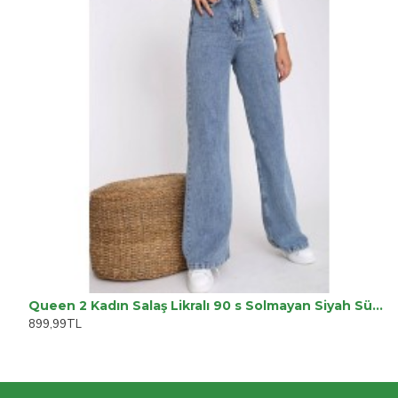
Queen 2 Kadın Salaş Likralı 90 s Solmayan Siyah Süper Yüksek Bel Bol Paça Denim Kot Palazzo Pantolon
899,99TL