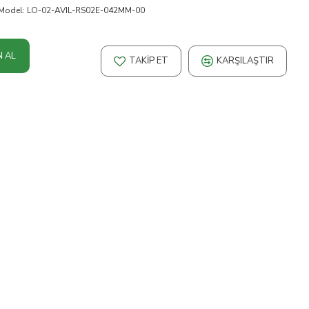
Model:
LO-02-AVIL-RS02E-042MM-00
N AL
TAKIP ET
KARŞILAŞTIR