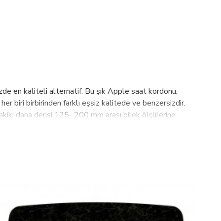
 en kaliteli alternatif. Bu şık Apple saat kordonu,
r biri birbirinden farklı eşsiz kalitede ve benzersizdir.
hakiki dana derisi 125- 200 mm arası bilek ölçülerine
kaplama, moda tasarımı, basit, dayanıklı ve zarif yumuşak
rşı 2 yıl garantilidir. Bouletta Hakkında :2003 yılından
müşteri memnuniyetini ön planda tutmaktayız. Bu hedefleri
esinde planlanmaktadır.Sahip olduğumuz PLM, Bouletta,
ze ulaştırmaktayız. 2019 yılı itibariyle Almanya, Amerika,
 için çalışmalarımız sürmektedir. Hedefimiz 2021 yılına