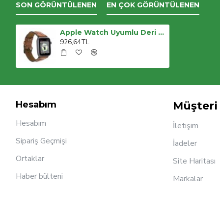
SON GÖRÜNTÜLENEN
EN ÇOK GÖRÜNTÜLENEN
Apple Watch Uyumlu Deri Kordon 38-40-41mm RST2EF Avila
926,64TL
Hesabım
Müşteri 
Hesabım
İletişim
Sipariş Geçmişi
İadeler
Ortaklar
Site Haritası
Haber bülteni
Markalar