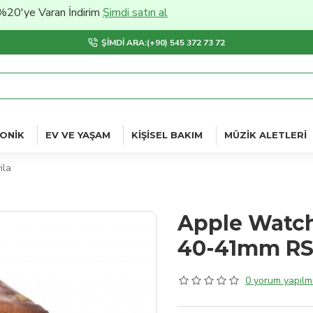
 Varan İndirim
Şimdi satın al
ŞIMDI ARA:(+90) 545 372 73 72
ONIK
EV VE YAŞAM
KIŞISEL BAKIM
MÜZIK ALETLERI
ila
Apple Watch
40-41mm RS
0 yorum yapılmı