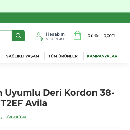
Hesabım
0 ürün - 0,00TL
Giriş / Kayıt ol
SAĞLIKLI YAŞAM
TÜM ÜRÜNLER
KAMPANYALAR
 Uyumlu Deri Kordon 38-
T2EF Avila
ş.
-
Yorum Yap