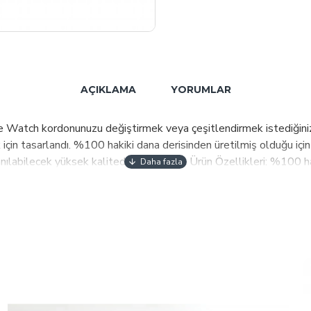
AÇIKLAMA
YORUMLAR
 Watch kordonunuzu değiştirmek veya çeşitlendirmek istediğinizde
in tasarlandı. %100 hakiki dana derisinden üretilmiş olduğu için he
lanılabilecek yüksek kalitede bir üründür. Ürün Özellikleri: %100 
r.Takma aparatı içindedir. Unisex ürün olarak tasarlanmıştır. Şık 
afından tek tek el yapımı olarak üretilmiştir.Üretim hatalarına ka
lar ve ihtiyaçlar doğrultusunda ürünlerimize yansıtıp kalite ve 
eçlerinin tamamı güncel ve en kabul edilebilir kalite-fiyat deng
 ürünlerimizi Dağıtıcı, Retail, E-Satış kanalları ile müşterilerimi
mak üzere 42 ülkede satışlarımız devam etmekte 70 ülkeye ulaşmak
in beğenisine sunmaktır.