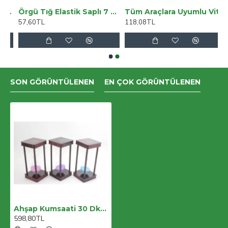
5 Maymun 019-805
Örgü Tığ Elastik Saplı 7 Numara
Tüm Araçlara Uyumlu Vites Körüğü Siyah Vinil Sarı Dikiş
57,60TL
118,08TL
SON GÖRÜNTÜLENEN
EN ÇOK GÖRÜNTÜLENEN
Ahşap Kumsaati 30 Dk Alk2493
598,80TL