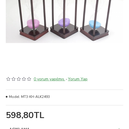
0 yorum yapılmış.
-
Yorum Yap
Model:
MT3-KH-ALK2493
598,80TL