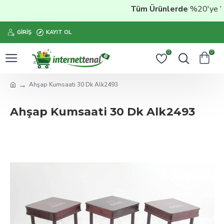
Tüm Ürünlerde
%20'ye Vara
GIRIŞ
KAYIT OL
0
0
Ahşap Kumsaati 30 Dk Alk2493
Ahşap Kumsaati 30 Dk Alk2493