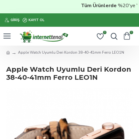
Tüm Ürünlerde
%20'ye Vara
GIRIŞ
KAYIT OL
0
0
Apple Watch Uyumlu Deri Kordon 38-40-41mm Ferro LEO1N
Apple Watch Uyumlu Deri Kordon
38-40-41mm Ferro LEO1N