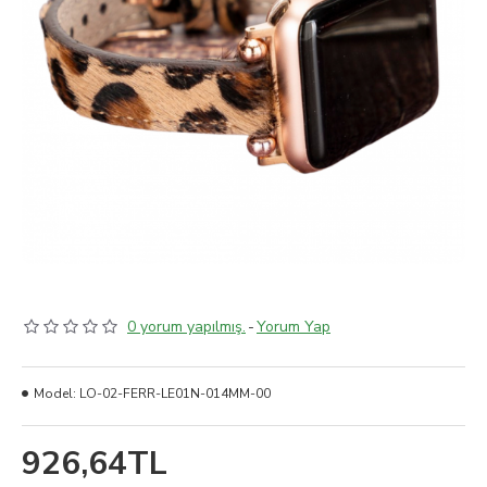
0 yorum yapılmış.
-
Yorum Yap
Model:
LO-02-FERR-LE01N-014MM-00
926,64TL