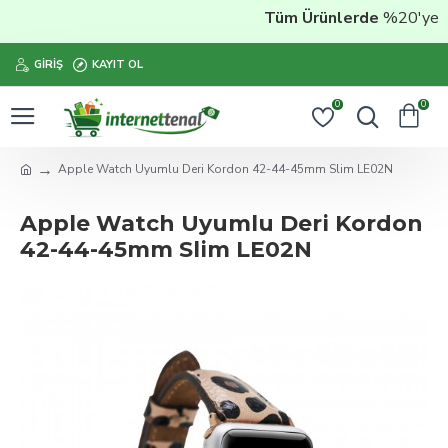
Tüm Ürünlerde
%20'ye Var
GIRIŞ
KAYIT OL
0
0
Apple Watch Uyumlu Deri Kordon 42-44-45mm Slim LE02N
Apple Watch Uyumlu Deri Kordon
42-44-45mm Slim LE02N