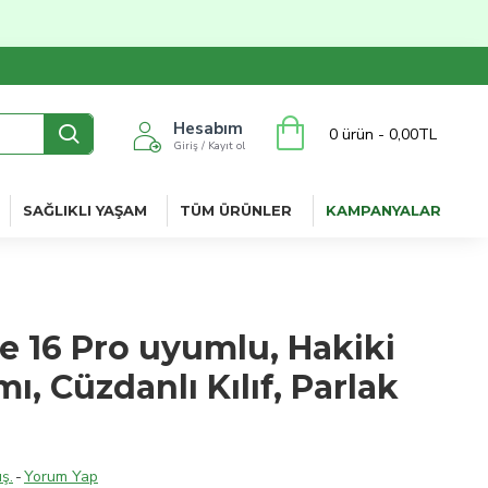
Hesabım
0 ürün - 0,00TL
Giriş / Kayıt ol
SAĞLIKLI YAŞAM
TÜM ÜRÜNLER
KAMPANYALAR
e 16 Pro uyumlu, Hakiki
mı, Cüzdanlı Kılıf, Parlak
ş.
-
Yorum Yap