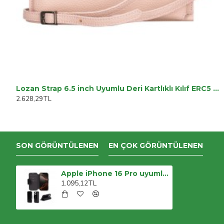
Lozan Strap 6.5 inch Uyumlu Deri Kartlıklı Kılıf ERC5 Pembe
2.628,29TL
SON GÖRÜNTÜLENEN
EN ÇOK GÖRÜNTÜLENEN
Apple iPhone 16 Pro uyumlu, Hakiki Deri, El Yapımı, Cüzdanlı Kılıf, Parlak Siyah
1.095,12TL