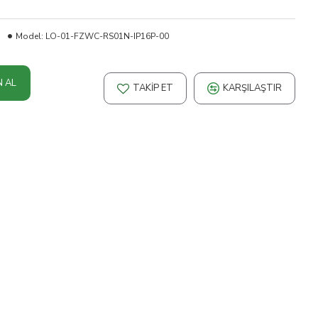
Model:
LO-01-FZWC-RS01N-IP16P-00
N AL
TAKIP ET
KARŞILAŞTIR