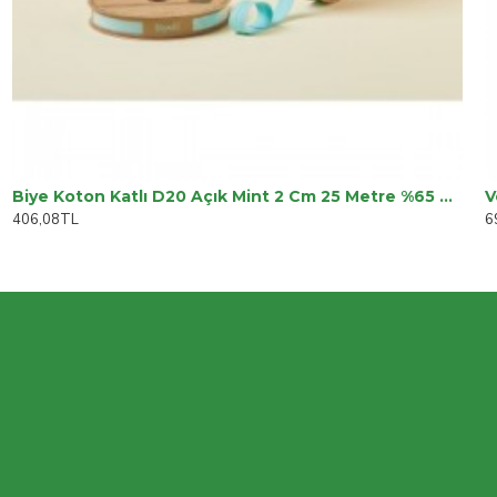
Biye Koton Katlı D20 Açık Mint 2 Cm 25 Metre %65 Koton %35 Polyester
406,08TL
6