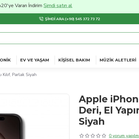
Varan İndirim
Şimdi satın al
ŞIMDI ARA:(+90) 545 372 73 72
ONIK
EV VE YAŞAM
KIŞISEL BAKIM
MÜZIK ALETLERI
 Kılıf, Parlak Siyah
Apple iPhon
Deri, El Yapı
Siyah
0 yorum yapılmı