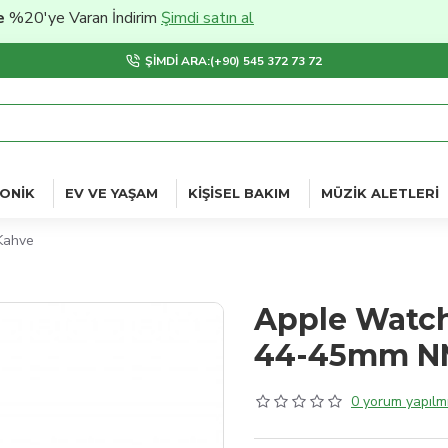
ye Varan İndirim
Şimdi satın al
ŞIMDI ARA:(+90) 545 372 73 72
ONIK
EV VE YAŞAM
KIŞISEL BAKIM
MÜZIK ALETLERI
Kahve
Apple Watch
44-45mm NM
0 yorum yapılmı