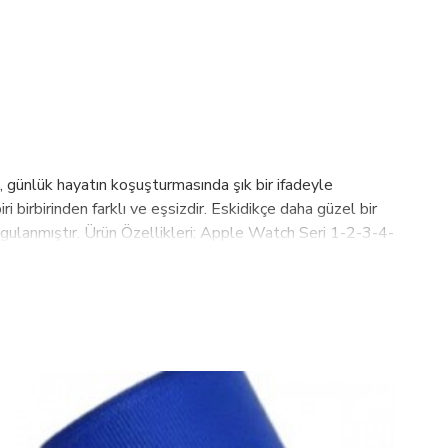
 günlük hayatın koşuşturmasında şık bir ifadeyle
ri birbirinden farklı ve eşsizdir. Eskidikçe daha güzel bir
 uygulanmıştır. Ürün Özellikleri: Apple Watch Seri 1-2-3-4-
akılabilir.Türkiyede üretilmiştir. "Adaptör ölçü veya
BASKI SEÇENEĞİ BULUNUR... Fiyata saat dahil değildir.
 ürünlerimize yansıtıp kalite ve müşteri memnuniyetini
kabul edilebilir kalite-fiyat dengesinde
ğıtıcı, Retail, E-Satış kanalları ile müşterilerimize
mız devam etmekte 70 ülkeye ulaşmak için çalışmalarımız