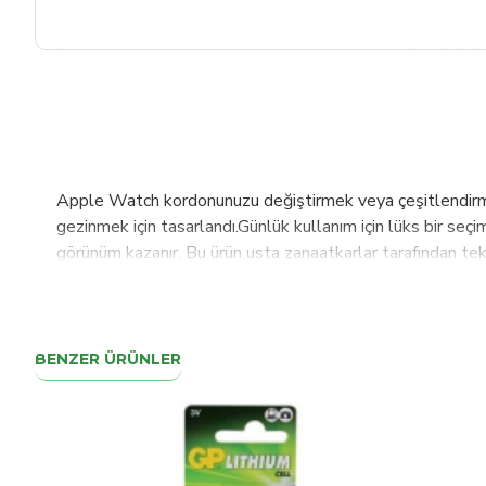
Apple Watch kordonunuzu değiştirmek veya çeşitlendirmek 
gezinmek için tasarlandı.Günlük kullanım için lüks bir seçim
görünüm kazanır. Bu ürün usta zanaatkarlar tarafından tek 
5-6-7-SE modeller ile uyumludur.125- 200 mm arası bilek 
toka-adaptör rengi değişikliği yapmak istediğiniz takd
Bouletta Hakkında :2003 yılından bu yana kazandığımız te
ön planda tutmaktayız. Bu hedefleri sağlayabilmek için iç
BENZER ÜRÜNLER
planlanmaktadır.Sahip olduğumuz PLM, Bouletta, Barchello,
ulaştırmaktayız. Almanya, Amerika, Rusya, İngiltere, Hol
sürmektedir. Hedefimiz en kısa sürede 100 ülkede aktif ol