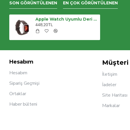
SON GÖRÜNTÜLENEN
EN ÇOK GÖRÜNTÜLENEN
Apple Watch Uyumlu Deri Kordon 42-44-45mm NM1-AS3 Kahve
448,20TL
Hesabım
Müşteri 
Hesabım
İletişim
Sipariş Geçmişi
İadeler
Ortaklar
Site Haritası
Haber bülteni
Markalar