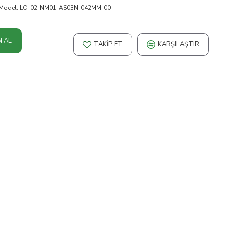
Model:
LO-02-NM01-AS03N-042MM-00
N AL
TAKIP ET
KARŞILAŞTIR