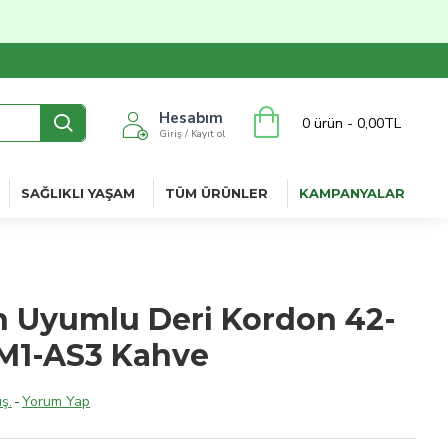
Hesabım
0 ürün - 0,00TL
Giriş / Kayıt ol
SAĞLIKLI YAŞAM
TÜM ÜRÜNLER
KAMPANYALAR
 Uyumlu Deri Kordon 42-
1-AS3 Kahve
ş.
-
Yorum Yap