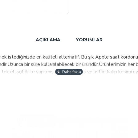
AÇIKLAMA
YORUMLAR
istediğinizde en kaliteli alternatif. Bu şık Apple saat kordonu,
dir.Uzunca bir süre kullanılabilecek bir üründür.Ürünlerimizin her bi
tek el işçiliği ile yapılmış, dekoratif dikiş ve üstün kalıp kesimi
ölçülerine uygundur.Kolayca çıkarılabilir ve saat mekanizmasına t
irde bize mesaj ile ulaşabilirsiniz" ÜRÜN ÜZERİNE LAZER ÖZEL 
crübeyi, dünyada değişen standartlar ve ihtiyaçlar doğrultusunda
in tasarım, üretim ve paketleme süreçlerinin tamamı güncel ve en 
 Burkley markalarımızla ürettiğimiz kumaş ve deri ürünlerimizi Da
landa, İsveç, İsviçre, Fas başta olmak üzere 42 ülkede satışları
arak ürünlerimizi müşterilerimizin beğenisine sunmaktır.