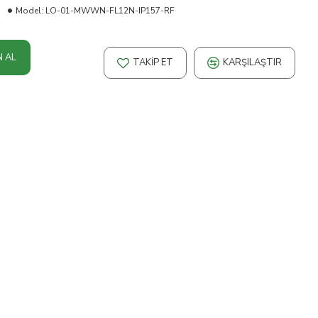
Model:
LO-01-MWWN-FL12N-IP157-RF
N AL
TAKIP ET
KARŞILAŞTIR