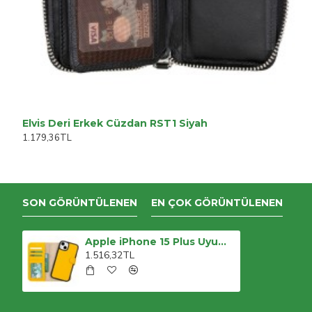
Elvis Deri Erkek Cüzdan RST1 Siyah
1.179,36TL
SON GÖRÜNTÜLENEN
EN ÇOK GÖRÜNTÜLENEN
Apple iPhone 15 Plus Uyumlu Deri Cüzdanlı Kılıf MWWN FL12 Sarı
1.516,32TL