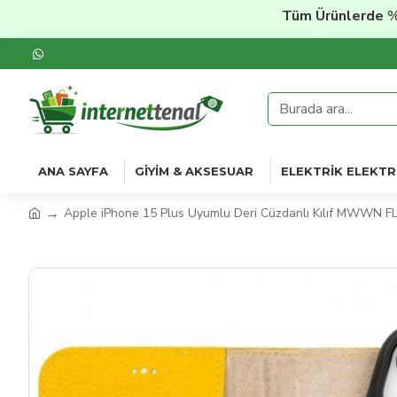
Tüm Ürünlerde
%20'ye V
ANA SAYFA
GIYIM & AKSESUAR
ELEKTRIK ELEKTR
Apple iPhone 15 Plus Uyumlu Deri Cüzdanlı Kılıf MWWN FL