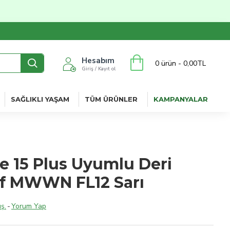
Hesabım
0 ürün - 0,00TL
Giriş / Kayıt ol
SAĞLIKLI YAŞAM
TÜM ÜRÜNLER
KAMPANYALAR
e 15 Plus Uyumlu Deri
lıf MWWN FL12 Sarı
ş.
-
Yorum Yap