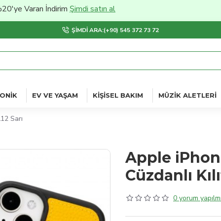
aran İndirim
Şimdi satın al
ŞIMDI ARA:(+90) 545 372 73 72
ONIK
EV VE YAŞAM
KIŞISEL BAKIM
MÜZIK ALETLERI
12 Sarı
Apple iPhon
Cüzdanlı Kı
0 yorum yapılmı