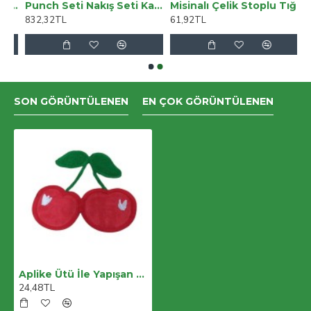
enkli Kelebekler Nakışlı Eteği Fırfırlı Jile Çocuk Elbisesi
Punch Seti Nakış Seti Kasnaklı Kendin Yap Seti Seri 76
Misinalı Çelik Stoplu Tığ Şiş 3,5 Numara 60 Cm
832,32TL
61,92TL
SON GÖRÜNTÜLENEN
EN ÇOK GÖRÜNTÜLENEN
Aplike Ütü İle Yapışan Kiraz Desen
24,48TL