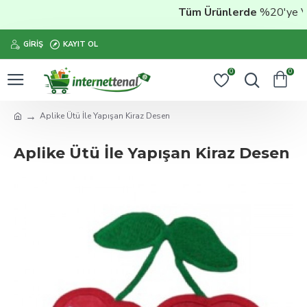
Tüm Ürünlerde
%20'ye Vara
GIRIŞ
KAYIT OL
0
0
Aplike Ütü İle Yapışan Kiraz Desen
Aplike Ütü İle Yapışan Kiraz Desen