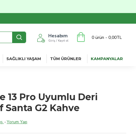
Hesabım
0 ürün - 0,00TL
Giriş / Kayıt ol
SAĞLIKLI YAŞAM
TÜM ÜRÜNLER
KAMPANYALAR
e 13 Pro Uyumlu Deri
ıf Santa G2 Kahve
ş.
-
Yorum Yap