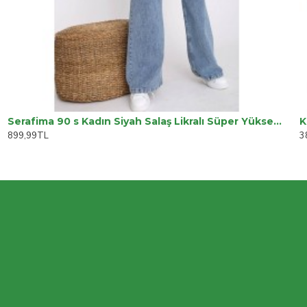
Serafima 90 s Kadın Siyah Salaş Likralı Süper Yüksek Bel 90 s Denim Kot Pantolon Jeans
K
899,99TL
3