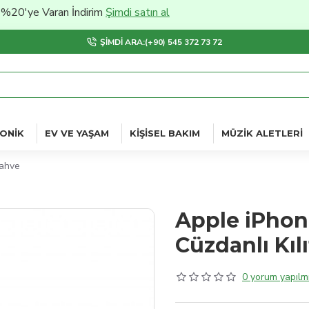
 Varan İndirim
Şimdi satın al
ŞIMDI ARA:(+90) 545 372 73 72
ONIK
EV VE YAŞAM
KIŞISEL BAKIM
MÜZIK ALETLERI
Kahve
Apple iPhon
Cüzdanlı Kıl
0 yorum yapılmı