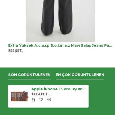
Extra Yüksek A.c.a.i.p S.o.l.m.a.z Mavi Salaş Jeans Palazzo Pantolon (süper Yüksek )
899,99TL
SON GÖRÜNTÜLENEN
EN ÇOK GÖRÜNTÜLENEN
Apple iPhone 13 Pro Uyumlu Deri Cüzdanlı Kılıf Santa G2 Kahve
1.684,80TL