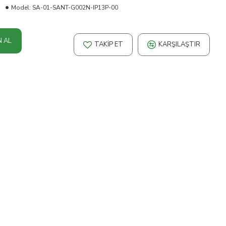
Model:
SA-01-SANT-G002N-IP13P-00
N AL
TAKIP ET
KARŞILAŞTIR