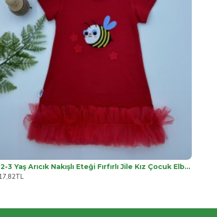
1-2-3 Yaş Arıcık Nakışlı Eteği Fırfırlı Jile Kız Çocuk Elbisesi
17,82TL