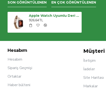
SON GÖRÜNTÜLENEN
EN ÇOK GÖRÜNTÜLENEN
Apple Watch Uyumlu Deri Kordon 38-40-41mm RG NU1 Pembe
926,64TL
Hesabım
Müşteri 
Hesabım
İletişim
Sipariş Geçmişi
İadeler
Ortaklar
Site Haritası
Haber bülteni
Markalar