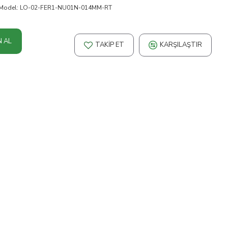
Model:
LO-02-FER1-NU01N-014MM-RT
N AL
TAKIP ET
KARŞILAŞTIR