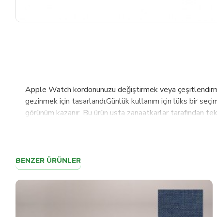
Apple Watch kordonunuzu değiştirmek veya çeşitlendirmek 
gezinmek için tasarlandı.Günlük kullanım için lüks bir seçim
görünüm kazanır. Bu ürün usta zanaatkarlar tarafından tek 
kullanılmıştır. %100 hakiki deri ile zımbanın üstün işçili
uyumludur.125- 200 mm arası bilek ölçülerine uygundur.Kol
değişikliği yapmak istediğiniz takdirde bize mesaj il
:2003 yılından bu yana kazandığımız tecrübeyi, dünyada d
BENZER ÜRÜNLER
tutmaktayız. Bu hedefleri sağlayabilmek için için tasarım
olduğumuz PLM, Bouletta, Barchello, Burkley markalarımızl
Amerika, Rusya, İngiltere, Hollanda, İsveç, İsviçre, Fas
kısa sürede 100 ülkede aktif olarak ürünlerimizi müşteril