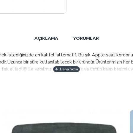
AÇIKLAMA
YORUMLAR
istediğinizde en kaliteli alternatif. Bu şık Apple saat kordonu,
dir.Uzunca bir süre kullanılabilecek bir üründür.Ürünlerimizin her bi
tek el işçiliği ile yapılmış, dekoratif dikiş ve üstün kalıp kesimi
kle buluşması sonucu benzersiz bir kalite yaratılır. Ürün Özellikl
ayca çıkarılabilir ve saat mekanizmasına takılabilir.Türkiyede ü
e ulaşabilirsiniz" ÜRÜN ÜZERİNE LAZER ÖZEL BASKI SEÇENEĞİ BUL
eğişen standartlar ve ihtiyaçlar doğrultusunda ürünlerimize yans
, üretim ve paketleme süreçlerinin tamamı güncel ve en kabul edil
a ürettiğimiz kumaş ve deri ürünlerimizi Dağıtıcı, Retail, E-Satı
 başta olmak üzere 42 ülkede satışlarımız devam etmekte 70 ülke
erimizin beğenisine sunmaktır.