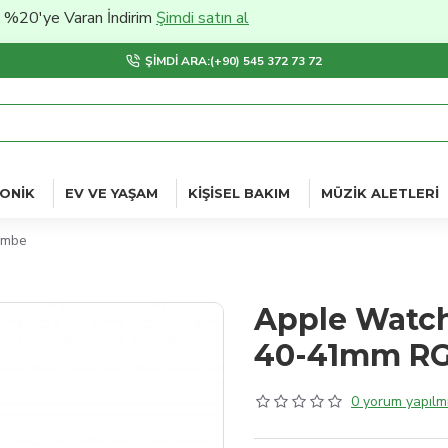
e Varan İndirim
Şimdi satın al
ŞIMDI ARA:(+90) 545 372 73 72
ONIK
EV VE YAŞAM
KIŞISEL BAKIM
MÜZIK ALETLERI
embe
Apple Watch
40-41mm RG
0 yorum yapılmı