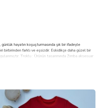
 günlük hayatın koşuşturmasında şık bir ifadeyle
ri birbirinden farklı ve eşsizdir. Eskidikçe daha güzel bir
 uygulanmıştır. Troklu : Ürünün tasarımında Zımba aksesuar
eri: Apple Watch Seri 1-2-3-4-5-6-7-SE modeller ile
retilmiştir. "Adaptör ölçü veya toka-adaptör rengi
UNUR... Fiyata saat dahil değildir. Bouletta Hakkında
ıtıp kalite ve müşteri memnuniyetini ön planda
ebilir kalite-fiyat dengesinde planlanmaktadır.Sahip
ş kanalları ile müşterilerimize ulaştırmaktayız. Almanya,
ye ulaşmak için çalışmalarımız sürmektedir. Hedefimiz en