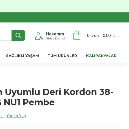
Hesabım
0 ürün - 0,00TL
Giriş / Kayıt ol
SAĞLIKLI YAŞAM
TÜM ÜRÜNLER
KAMPANYALAR
 Uyumlu Deri Kordon 38-
 NU1 Pembe
ş.
-
Yorum Yap