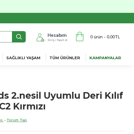
Hesabım
0 ürün - 0,00TL
Giriş / Kayıt ol
SAĞLIKLI YAŞAM
TÜM ÜRÜNLER
KAMPANYALAR
s 2.nesil Uyumlu Deri Kılıf
C2 Kırmızı
ş.
-
Yorum Yap