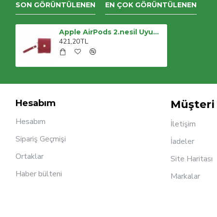
SON GÖRÜNTÜLENEN
EN ÇOK GÖRÜNTÜLENEN
Apple AirPods 2.nesil Uyumlu Deri Kılıf Mai Snap ERC2 Kırmızı
421,20TL
Hesabım
Müşteri 
Hesabım
İletişim
Sipariş Geçmişi
İadeler
Ortaklar
Site Haritası
Haber bülteni
Markalar