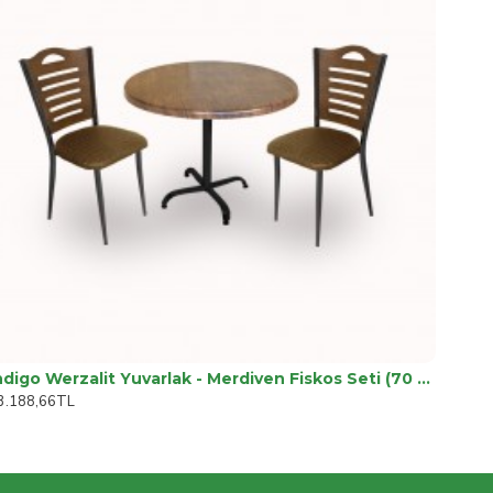
Indigo Werzalit Yuvarlak - Merdiven Fiskos Seti (70 cm çap) - Antik Dark Kahve
3.188,66TL