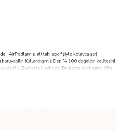
 , AirPodlarınızı alttaki açık fişiyle kolayca şarj
şı koruyabilir. Kullandığımız Deri % 100 doğaldır; kalitesini
farklı olabilir. Bouletta Hakkında :Bouletta markasının tüm
 ürün kalitesini bir arada sunmasıdır.Yılların verdiği
nyaya açılan Bouletta markamız , 2018 sonu itibarı ile