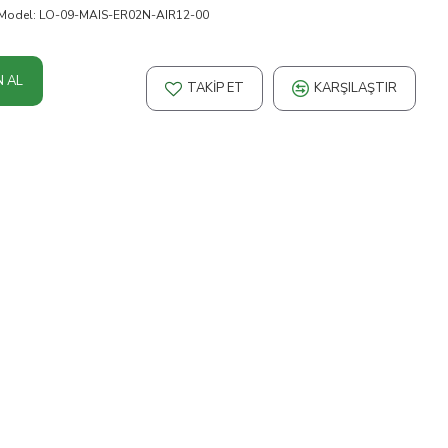
Model:
LO-09-MAIS-ER02N-AIR12-00
N AL
TAKIP ET
KARŞILAŞTIR