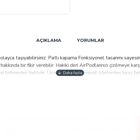
AÇIKLAMA
YORUMLAR
olayca taşıyabilirsiniz. Patlı kapama Fonksiyonel tasarımı sayesinde
akkında bir fikir verebilir. Hakiki deri AirPodlarınızı çizilmeye kar
ri birbirinden farklıdır. Ürünün resimleri orijinal öğelerden biraz 
 işçiliği ile üretilmektedir. Markamızın öne çıkan özelliği tasarım ve
 üretilen modellerimizi beğenerek kullanabilirsiniz.Türkiyeden dü