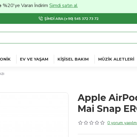
0'ye Varan İndirim
Şimdi satın al
ŞIMDI ARA:(+90) 545 372 73 72
ONIK
EV VE YAŞAM
KIŞISEL BAKIM
MÜZIK ALETLERI
ızı
Apple AirPod
Mai Snap ER
0 yorum yapılmı