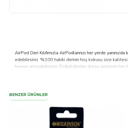
AirPod Deri Kılıfımızla AirPodlarınızı her yerde yanınızda k
edebilirsiniz. %100 hakiki derinin hoş kokusu size kalitesi h
hemen anlayabilirsiniz.Doğallığından dolayı ürünlerin her bi
ürünleri üst kalite hakiki deri ve tecrübenin gerektirdiği el
tecrübe ile zahmetli titiz ve özverili çalışmalardan sonra
50den fazla ülkede sevgiyle kullanılmaktadır.
BENZER ÜRÜNLER