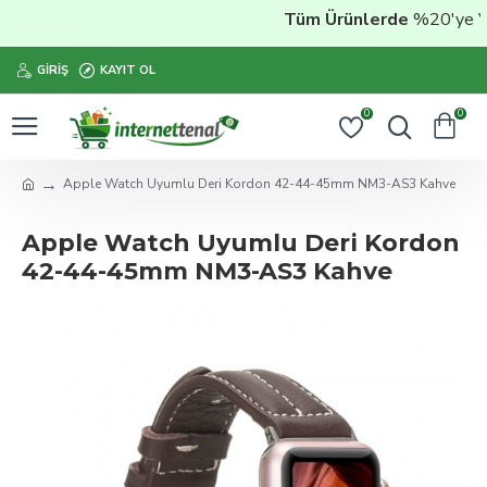
Tüm Ürünlerde
%20'ye Vara
GIRIŞ
KAYIT OL
0
0
Apple Watch Uyumlu Deri Kordon 42-44-45mm NM3-AS3 Kahve
Apple Watch Uyumlu Deri Kordon
42-44-45mm NM3-AS3 Kahve