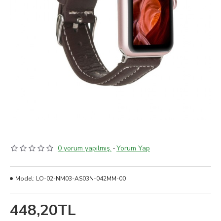
0 yorum yapılmış.
-
Yorum Yap
Model:
LO-02-NM03-AS03N-042MM-00
448,20TL