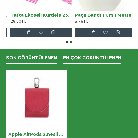
modellerimizi beğenerek kullanabilirsiniz.Türkiyeden
dünyaya açılan Bouletta markamız , 2018 sonu itibarı
urdele 6 Mm Mint 10 Metre
Tafta Ekoseli Kurdele 25 Mm Pembe 1 Metre
Paça Bandı 1 Cm 1 Metre
ile 50den fazla ülkede sevgiyle kullanılmaktadır.
28,80TL
5,76TL
SON GÖRÜNTÜLENEN
EN ÇOK GÖRÜNTÜLENEN
Apple AirPods 2.nesil Uyumlu Deri Kılıf Mai Magnet ERC2 Kırmızı