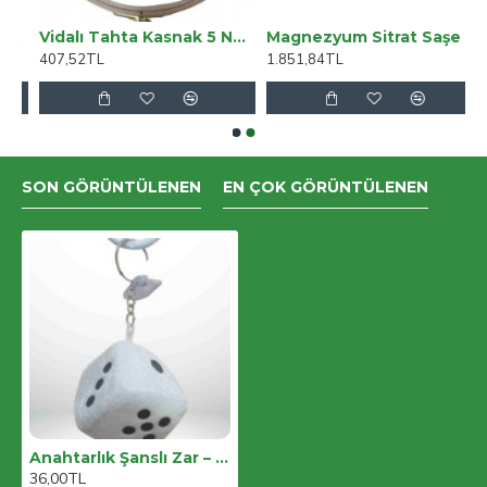
n Kollu Sweat 3lü Erkek Bebek Takımı
Vidalı Tahta Kasnak 5 Numara
Magnezyum Sitrat Saşe – 3’lü Ekonomik Set
407,52TL
1.851,84TL
SON GÖRÜNTÜLENEN
EN ÇOK GÖRÜNTÜLENEN
Anahtarlık Şanslı Zar – Renkli Ve Eğlenceli Tasarım
36,00TL