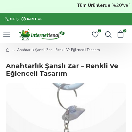
Tüm Ürünlerde
%20'ye Vara
GIRIŞ
KAYIT OL
0
0
Anahtarlık Şanslı Zar – Renkli Ve Eğlenceli Tasarım
Anahtarlık Şanslı Zar – Renkli Ve
Eğlenceli Tasarım