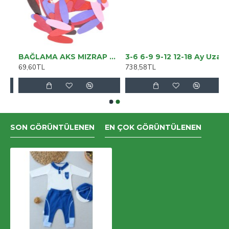
 Jean Kot Salaş
BAĞLAMA AKS MIZRAP NUMARALI 100 ADET (BAMP100N)
3-6 6-9 9-12 12-18 Ay Uzayın Kalbi Nakışlı Bandanalı Kısa Kollu Sweat 3lü Kız Bebek Takımı
69,60TL
738,58TL
SON GÖRÜNTÜLENEN
EN ÇOK GÖRÜNTÜLENEN