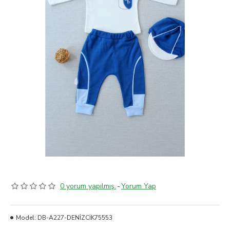
0 yorum yapılmış.
-
Yorum Yap
Model:
DB-A227-DENİZCİK75553