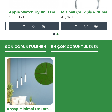
Uyumlu Deri Kordon 38-40-41mm BA3 TN01
Apple Watch Uyumlu Deri Kordon 42-44-45mm Slim DT GT V18
Misinalı Çelik Şiş 4 Numara 100 Cm
1.095,12TL
41,76TL
SON GÖRÜNTÜLENEN
EN ÇOK GÖRÜNTÜLENEN
Ahşap Minimal Dekoratif Duvar Saati - 33x33 Cm Yeşil