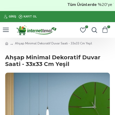
Tüm Ürünlerde
%20'ye Vara
GIRIŞ
KAYIT OL
0
0
Ahşap Minimal Dekoratif Duvar Saati - 33x33 Cm Yeşil
Ahşap Minimal Dekoratif Duvar
Saati - 33x33 Cm Yeşil