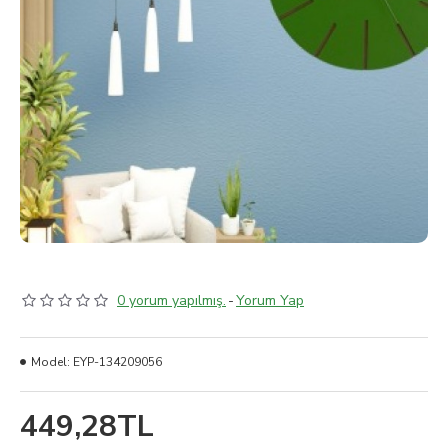
0 yorum yapılmış.
-
Yorum Yap
Model:
EYP-134209056
449,28TL