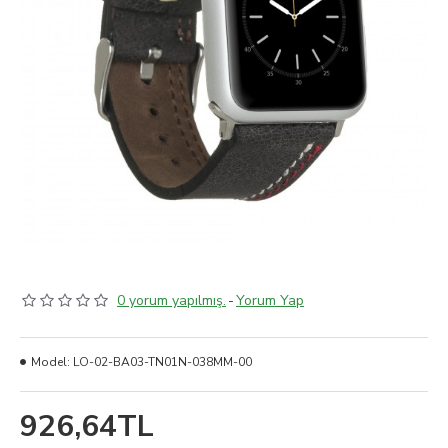
0 yorum yapılmış.
-
Yorum Yap
Model:
LO-02-BA03-TN01N-038MM-00
926,64TL